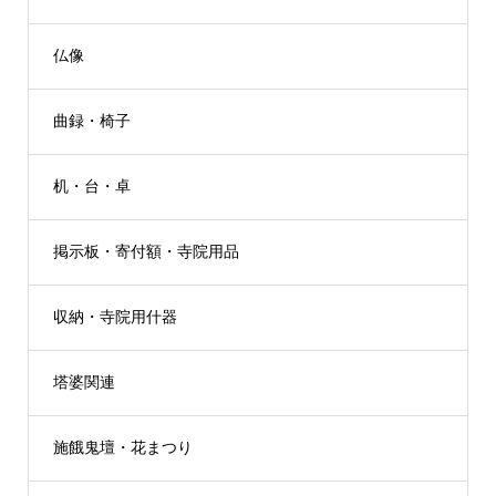
仏像
曲録・椅子
机・台・卓
掲示板・寄付額・寺院用品
収納・寺院用什器
塔婆関連
施餓鬼壇・花まつり