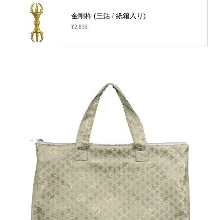
金剛杵 (三鈷 / 紙箱入り)
¥2,816