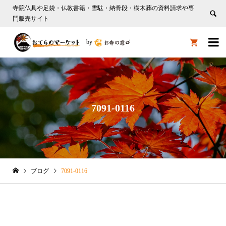
寺院仏具や足袋・仏教書籍・雪駄・納骨段・樹木葬の資料請求や専
門販売サイト

by

7091-0116
ブログ
7091-0116