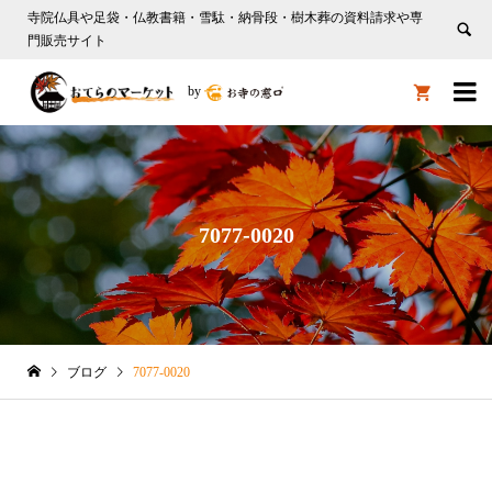
寺院仏具や足袋・仏教書籍・雪駄・納骨段・樹木葬の資料請求や専
門販売サイト

by

7077-0020
ブログ
7077-0020