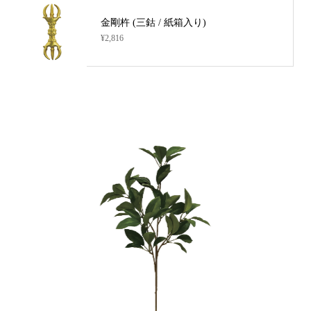
金剛杵 (三鈷 / 紙箱入り)
¥2,816