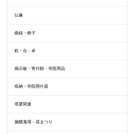
仏像
曲録・椅子
机・台・卓
掲示板・寄付額・寺院用品
収納・寺院用什器
塔婆関連
施餓鬼壇・花まつり