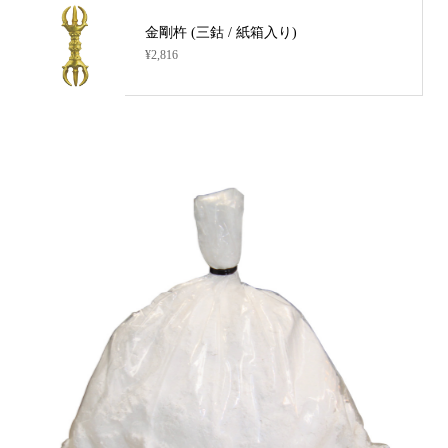
金剛杵 (三鈷 / 紙箱入り)
¥2,816