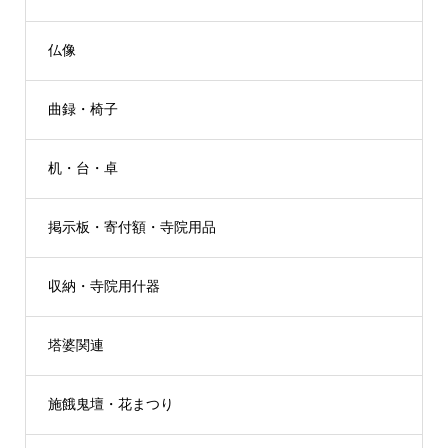
仏像
曲録・椅子
机・台・卓
掲示板・寄付額・寺院用品
収納・寺院用什器
塔婆関連
施餓鬼壇・花まつり