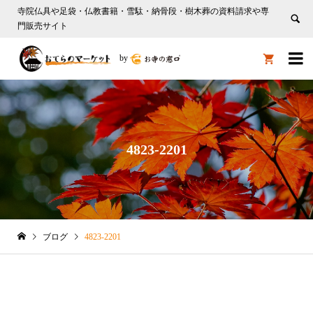
寺院仏具や足袋・仏教書籍・雪駄・納骨段・樹木葬の資料請求や専
門販売サイト

by

4823-2201
ブログ
4823-2201