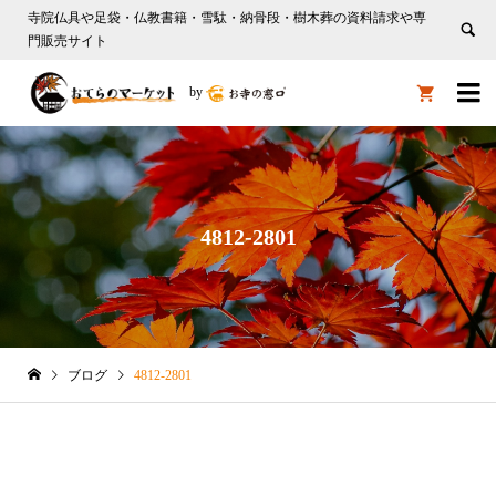
寺院仏具や足袋・仏教書籍・雪駄・納骨段・樹木葬の資料請求や専
門販売サイト

by

4812-2801
ブログ
4812-2801