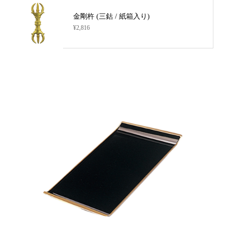
金剛杵 (三鈷 / 紙箱入り)
¥2,816