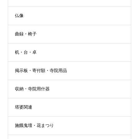
仏像
曲録・椅子
机・台・卓
掲示板・寄付額・寺院用品
収納・寺院用什器
塔婆関連
施餓鬼壇・花まつり