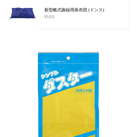
新型略式曲録用座布団 (ドンス)
¥5,632