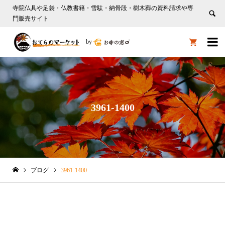
寺院仏具や足袋・仏教書籍・雪駄・納骨段・樹木葬の資料請求や専
門販売サイト

by

3961-1400
ブログ
3961-1400