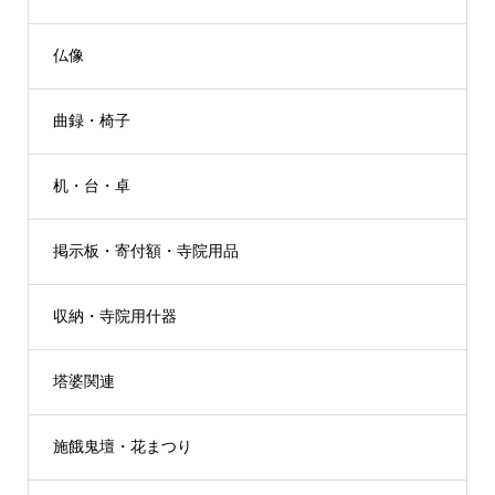
仏像
曲録・椅子
机・台・卓
掲示板・寄付額・寺院用品
収納・寺院用什器
塔婆関連
施餓鬼壇・花まつり