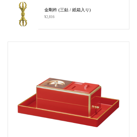
金剛杵 (三鈷 / 紙箱入り)
¥2,816