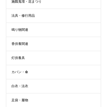
施餓鬼壇・花まつり
法具・修行用品
鳴り物関連
香供養関連
灯供養具
カバン・傘
白衣・法衣
足袋・履物