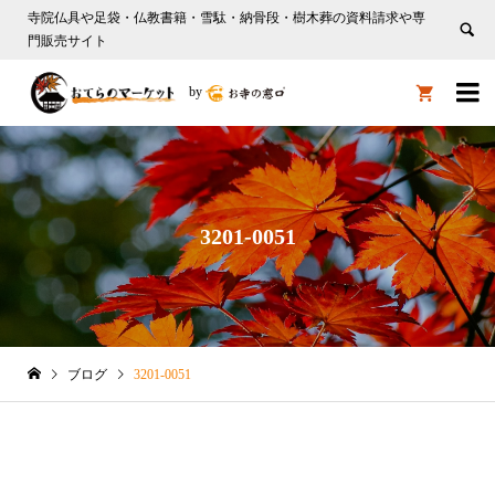
寺院仏具や足袋・仏教書籍・雪駄・納骨段・樹木葬の資料請求や専
門販売サイト

by

3201-0051
ブログ
3201-0051