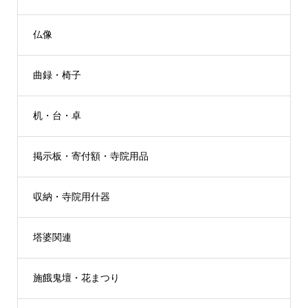
仏像
曲録・椅子
机・台・卓
掲示板・寄付額・寺院用品
収納・寺院用什器
塔婆関連
施餓鬼壇・花まつり