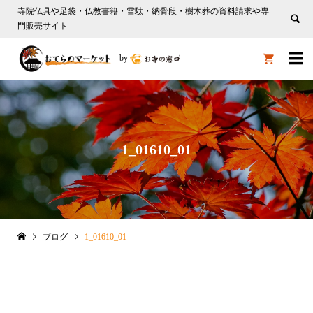
寺院仏具や足袋・仏教書籍・雪駄・納骨段・樹木葬の資料請求や専
門販売サイト

by

1_01610_01
ブログ
1_01610_01