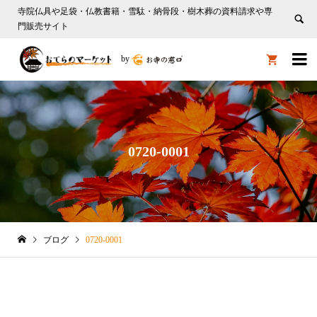
寺院仏具や足袋・仏教書籍・雪駄・納骨段・樹木葬の資料請求や専
門販売サイト

by

0720-0001
ブログ
0720-0001