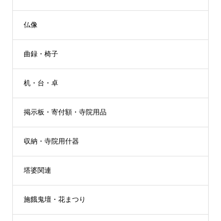
仏像
曲録・椅子
机・台・卓
掲示板・寄付額・寺院用品
収納・寺院用什器
塔婆関連
施餓鬼壇・花まつり