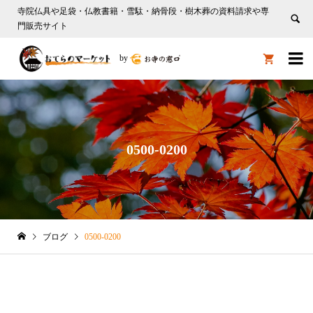
寺院仏具や足袋・仏教書籍・雪駄・納骨段・樹木葬の資料請求や専
門販売サイト

by

0500-0200
ブログ
0500-0200