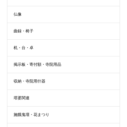
仏像
曲録・椅子
机・台・卓
掲示板・寄付額・寺院用品
収納・寺院用什器
塔婆関連
施餓鬼壇・花まつり