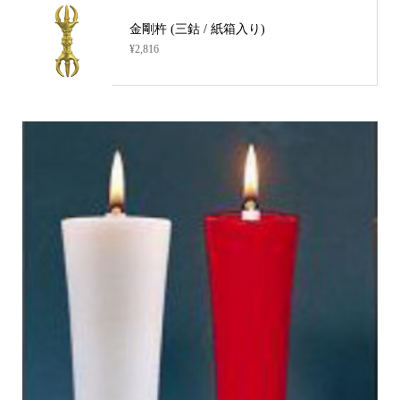
金剛杵 (三鈷 / 紙箱入り)
¥2,816