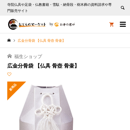
寺院仏具や足袋・仏教書籍・雪駄・納骨段・樹木葬の資料請求や専
門販売サイト

by

広金分骨袋 【仏具 骨壺 骨壷】
福生ショップ
広金分骨袋 【仏具 骨壺 骨壷】
新商品