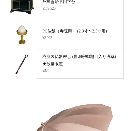
外陣香炉卓用下台
¥179,520
PC仏飯（寺院用） (2.3寸〜2.5寸用)
¥2,992
樹脂製仏器差し (曹洞宗御題目入り唐草)
★数量限定
¥334