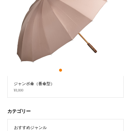
1
2
3
番傘型）
施餓鬼桶【 春慶風塗
¥44,000 ～ ¥58,080
カテゴリー
おすすめジャンル