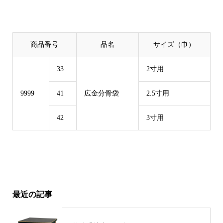
商品番号
品名
サイズ（巾）
33
2寸用
9999
41
広金分骨袋
2.5寸用
42
3寸用
最近の記事