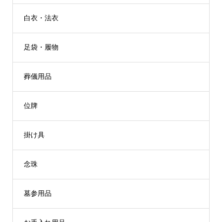
白衣・法衣
足袋・履物
葬儀用品
位牌
掛け具
念珠
墓参用品