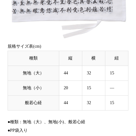
規格サイズ表(cm)
種類
縦
横
紐
無地（大）
44
32
15
無地（小）
20
15
—
般若心経
44
32
15
●種類：無地（大）、無地(小)、般若心経
●PP袋入り