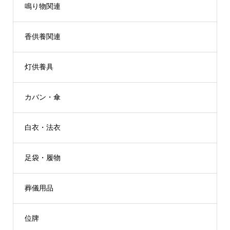
鳴り物関連
香供養関連
灯供養具
カバン・傘
白衣・法衣
足袋・履物
葬儀用品
位牌