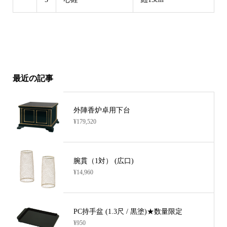
最近の記事
外陣香炉卓用下台
¥179,520
腕貫（1対） (広口)
¥14,960
PC持手盆 (1.3尺 / 黒塗)★数量限定
¥950