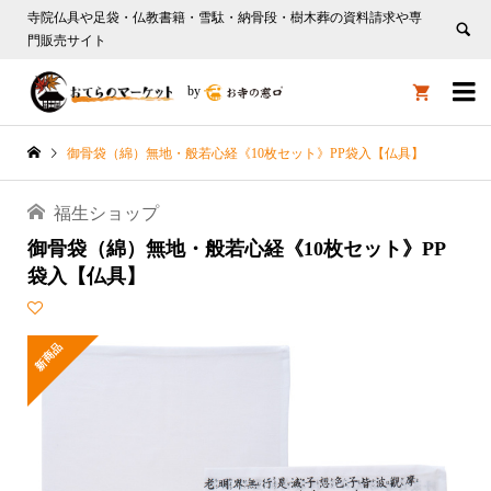
寺院仏具や足袋・仏教書籍・雪駄・納骨段・樹木葬の資料請求や専
門販売サイト

by

御骨袋（綿）無地・般若心経《10枚セット》PP袋入【仏具】
福生ショップ
御骨袋（綿）無地・般若心経《10枚セット》PP
袋入【仏具】
新商品