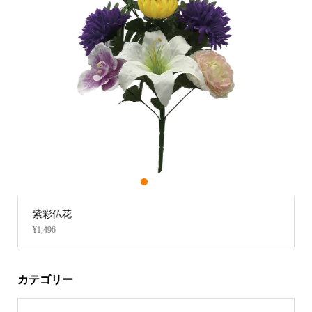
1
2
3
紫彩仏花
¥1,496
カテゴリー