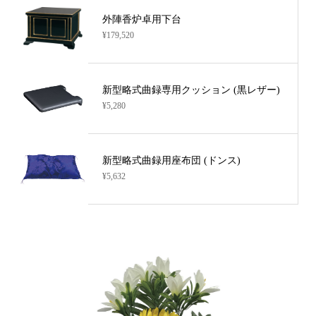
外陣香炉卓用下台
¥179,520
新型略式曲録専用クッション (黒レザー)
¥5,280
新型略式曲録用座布団 (ドンス)
¥5,632