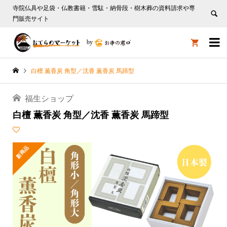
寺院仏具や足袋・仏教書籍・雪駄・納骨段・樹木葬の資料請求や専
門販売サイト

by

白檀 薫香炭 角型／沈香 薫香炭 馬蹄型
福生ショップ
白檀 薫香炭 角型／沈香 薫香炭 馬蹄型
新商品