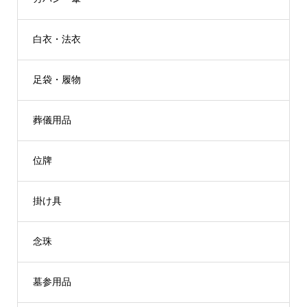
白衣・法衣
足袋・履物
葬儀用品
位牌
掛け具
念珠
墓参用品