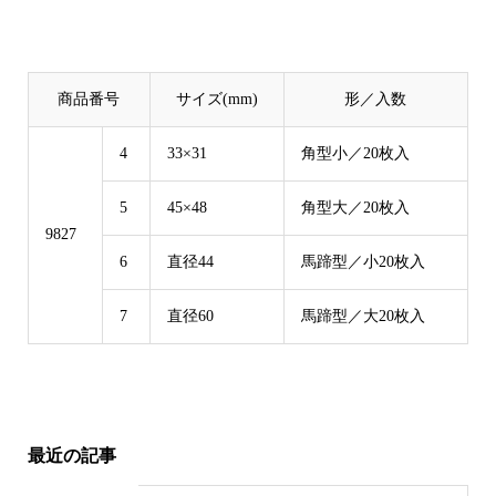
商品番号
サイズ(mm)
形／入数
4
33×31
角型小／20枚入
5
45×48
角型大／20枚入
9827
6
直径44
馬蹄型／小20枚入
7
直径60
馬蹄型／大20枚入
最近の記事