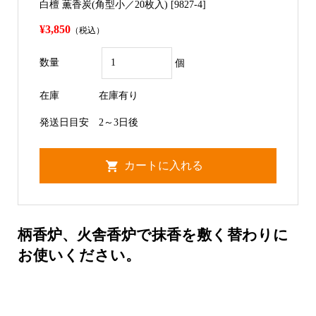
白檀 薫香炭(角型小／20枚入) [9827-4]
¥3,850
（税込）
数量
個
在庫
在庫有り
発送日目安
2～3日後
柄香炉、火舎香炉で抹香を敷く替わりに
お使いください。