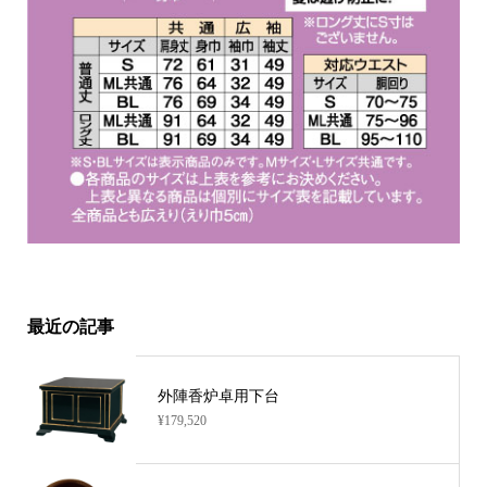
最近の記事
外陣香炉卓用下台
¥179,520