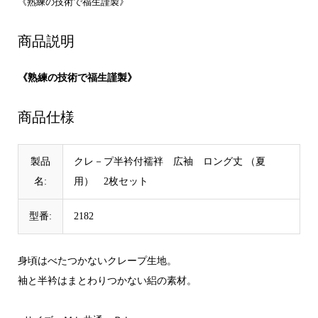
《熟練の技術で福生謹製》
商品説明
《熟練の技術で福生謹製》
商品仕様
製品
クレ－プ半衿付襦袢 広袖 ロング丈 （夏
名:
用） 2枚セット
型番:
2182
身頃はべたつかないクレープ生地。
袖と半衿はまとわりつかない絽の素材。