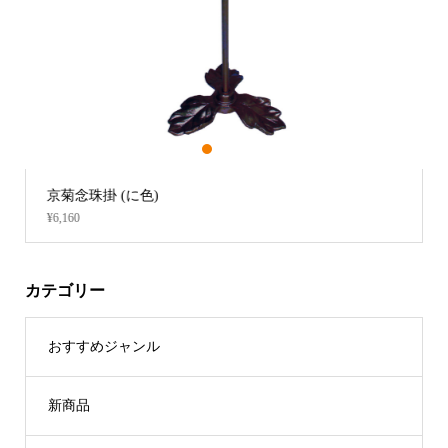
1
2
3
に色)
内陣用経机置台 PART Ⅱ
¥32,560
カテゴリー
おすすめジャンル
新商品