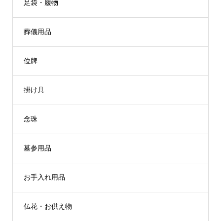
足袋・履物
葬儀用品
位牌
掛け具
念珠
墓参用品
お手入れ用品
仏花・お供え物