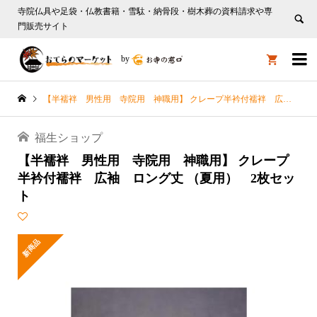
寺院仏具や足袋・仏教書籍・雪駄・納骨段・樹木葬の資料請求や専
門販売サイト

by

【半襦袢 男性用 寺院用 神職用】 クレープ半衿付襦袢 広袖 ロング丈 （夏用） 2枚セット
福生ショップ
【半襦袢 男性用 寺院用 神職用】 クレープ
半衿付襦袢 広袖 ロング丈 （夏用） 2枚セッ
ト
新商品