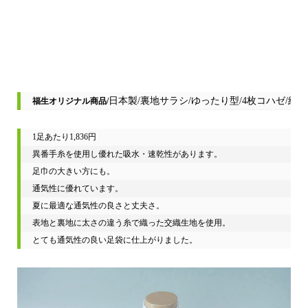
日本製/
裏地サラシ/
ゆったり型/
4枚コハゼ/
綿底
福生オリジナル商品/
1
足あたり
1,836
円
異番手糸を使用し優れた吸水・速乾性があります。

足巾の大きい方にも。

通気性に優れています。

夏に最適な通気性の良さと丈夫さ。

表地と裏地に太さの違う糸で織った交織生地を使用。

とても通気性の良い足袋に仕上がりました。