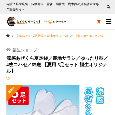
寺院仏具や足袋・仏教書籍・雪駄・納骨段・樹木葬の資料請求や専
門販売サイト

by

涼感あぜくら夏足袋／裏地サラシ／ゆったり型／4枚コハゼ／綿底 【夏用 5足セット 福生オリジナル】
福生ショップ
涼感あぜくら夏足袋／裏地サラシ／ゆったり型／
4枚コハゼ／綿底 【夏用 5足セット 福生オリジナ
ル】
新商品