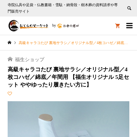
寺院仏具や足袋・仏教書籍・雪駄・納骨段・樹木葬の資料請求や専
門販売サイト

by

高級キャラコたび 裏地サラシ／オリジナル型／4枚コハゼ／綿底／年間用 【福生オリジナル 5足セット ややゆったり履きたい方に】
福生ショップ
高級キャラコたび 裏地サラシ／オリジナル型／4
枚コハゼ／綿底／年間用 【福生オリジナル 5足セ
ット ややゆったり履きたい方に】