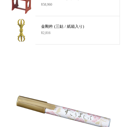
¥58,960
金剛杵 (三鈷 / 紙箱入り)
¥2,816