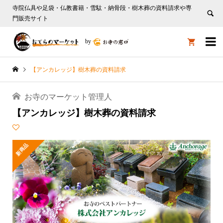
寺院仏具や足袋・仏教書籍・雪駄・納骨段・樹木葬の資料請求や専
門販売サイト

by

【アンカレッジ】樹木葬の資料請求
お寺のマーケット管理人
【アンカレッジ】樹木葬の資料請求
新商品