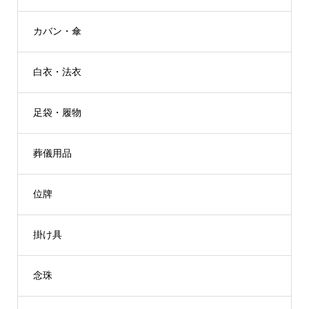
カバン・傘
白衣・法衣
足袋・履物
葬儀用品
位牌
掛け具
念珠