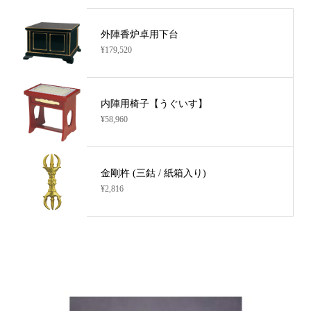
外陣香炉卓用下台
¥179,520
内陣用椅子【うぐいす】
¥58,960
金剛杵 (三鈷 / 紙箱入り)
¥2,816