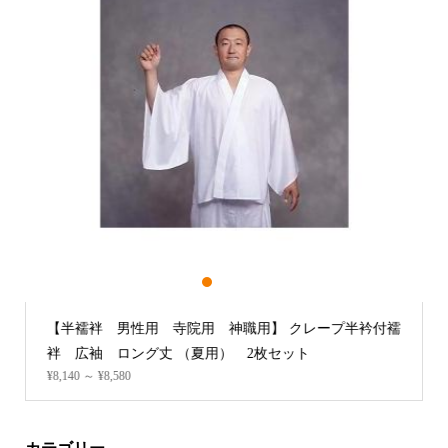
1
2
3
【半襦袢 男性用 寺院用 神職用】 クレープ半衿付襦
袢 広袖 ロング丈 （夏用） 2枚セット
¥8,140 ～ ¥8,580