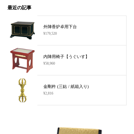
最近の記事
外陣香炉卓用下台
¥179,520
内陣用椅子【うぐいす】
¥58,960
金剛杵 (三鈷 / 紙箱入り)
¥2,816