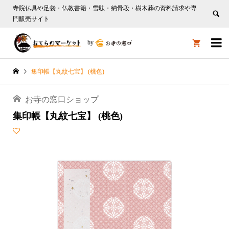
寺院仏具や足袋・仏教書籍・雪駄・納骨段・樹木葬の資料請求や専
門販売サイト

by

集印帳【丸紋七宝】 (桃色)
お寺の窓口ショップ
集印帳【丸紋七宝】 (桃色)