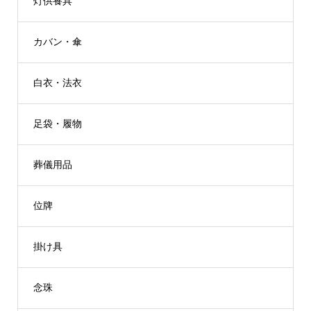
灯供養具
カバン・傘
白衣・法衣
足袋・履物
葬儀用品
位牌
掛け具
念珠