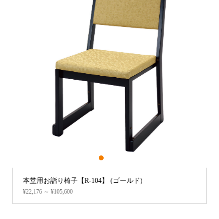
1
2
3
軽便曲録 (朱塗本金箔押)
¥228,800