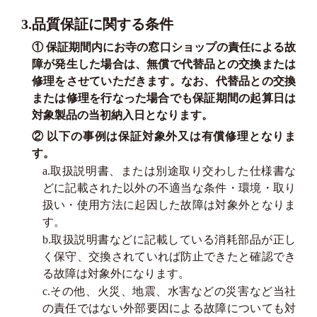
3.品質保証に関する条件
① 保証期間内にお寺の窓口ショップの責任による故
障が発生した場合は、無償で代替品との交換または
修理をさせていただきます。なお、代替品との交換
または修理を行なった場合でも保証期間の起算日は
対象製品の当初納入日となります。
② 以下の事例は保証対象外又は有償修理となりま
す。
a.取扱説明書、または別途取り交わした仕様書な
どに記載された以外の不適当な条件・環境・取り
扱い・使用方法に起因した故障は対象外となりま
す。
b.取扱説明書などに記載している消耗部品が正し
く保守、交換されていれば防止できたと確認でき
る故障は対象外になります。
c.その他、火災、地震、水害などの災害など当社
の責任ではない外部要因による故障についても対