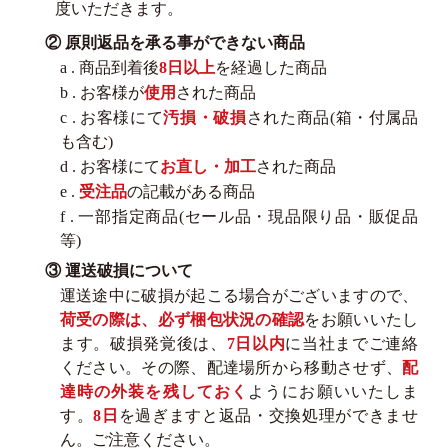
度いただきます。
② 原則返品を承る事ができない商品
a . 商品到着後
8日以上
を経過した商品
b . お客様が
使用
された商品
c . お客様にて
汚損・破損
された商品(箱・付属品
も含む)
d . お客様にて
お直し・加工
された商品
e .
受注品
の記載がある商品
f . 一部指定商品(セール品・現品限り品・販促品
等)
③ 運送破損について
運送途中に破損が起こる場合がございますので、
荷受の際は、必ず梱包状況の確認
をお願いいたし
ます。破損発覚後は、
7日以内
に当社までご連絡
ください。その際、配達場所から移動させず、
配
達時の外装を残しておく
ようにお願いいたしま
す。
8日
を過ぎますと返品・交換処理ができませ
ん。ご注意ください。