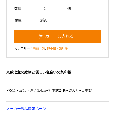
数量
個
在庫
確認
カテゴリー：
商品一覧
,
和小物・集印帳
丸紋七宝の総柄と優しい色合いの集印帳
●横11・縦16・厚さ1.4cm●折本式24折●袋入り●日本製
メーカー製品情報ページ