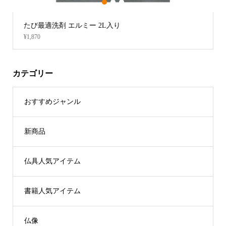
1
2
3
エルミー 2L入り
木製過去帖立（コンパ
¥4,400
カテゴリー
おすすめジャンル
新商品
仏具人気アイテム
書籍人気アイテム
仏像