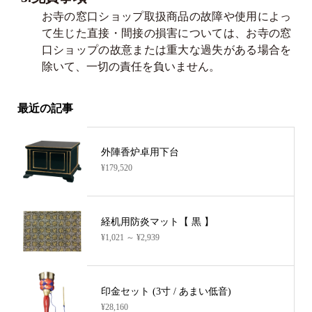
お寺の窓口ショップ取扱商品の故障や使用によっ
て生じた直接・間接の損害については、お寺の窓
口ショップの故意または重大な過失がある場合を
除いて、一切の責任を負いません。
最近の記事
外陣香炉卓用下台
¥179,520
経机用防炎マット【 黒 】
¥1,021 ～ ¥2,939
印金セット (3寸 / あまい低音)
¥28,160