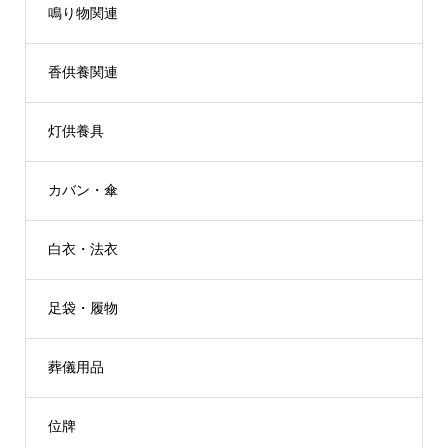
鳴り物関連
香供養関連
灯供養具
カバン・傘
白衣・法衣
足袋・履物
葬儀用品
位牌