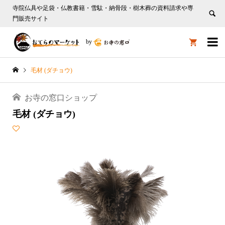
寺院仏具や足袋・仏教書籍・雪駄・納骨段・樹木葬の資料請求や専
門販売サイト

by

毛材 (ダチョウ)
お寺の窓口ショップ
毛材 (ダチョウ)