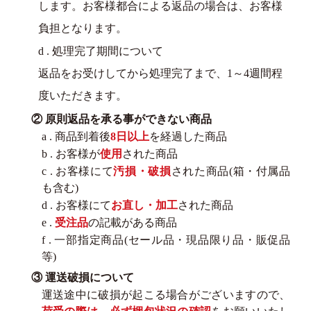
します。お客様都合による返品の場合は、お客様
負担となります。
d . 処理完了期間について
返品をお受けしてから処理完了まで、1～4週間程
度いただきます。
② 原則返品を承る事ができない商品
a . 商品到着後
8日以上
を経過した商品
b . お客様が
使用
された商品
c . お客様にて
汚損・破損
された商品(箱・付属品
も含む)
d . お客様にて
お直し・加工
された商品
e .
受注品
の記載がある商品
f . 一部指定商品(セール品・現品限り品・販促品
等)
③ 運送破損について
運送途中に破損が起こる場合がございますので、