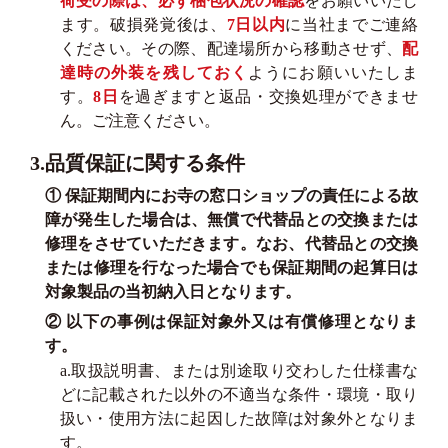
荷受の際は、必ず梱包状況の確認
をお願いいたし
ます。破損発覚後は、
7日以内
に当社までご連絡
ください。その際、配達場所から移動させず、
配
達時の外装を残しておく
ようにお願いいたしま
す。
8日
を過ぎますと返品・交換処理ができませ
ん。ご注意ください。
3.品質保証に関する条件
① 保証期間内にお寺の窓口ショップの責任による故
障が発生した場合は、無償で代替品との交換または
修理をさせていただきます。なお、代替品との交換
または修理を行なった場合でも保証期間の起算日は
対象製品の当初納入日となります。
② 以下の事例は保証対象外又は有償修理となりま
す。
a.取扱説明書、または別途取り交わした仕様書な
どに記載された以外の不適当な条件・環境・取り
扱い・使用方法に起因した故障は対象外となりま
す。