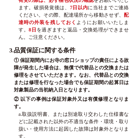
荷受の際は、必ず梱包状況の確認
をお願いいたし
ます。破損発覚後は、
7日以内
に当社までご連絡
ください。その際、配達場所から移動させず、
配
達時の外装を残しておく
ようにお願いいたしま
す。
8日
を過ぎますと返品・交換処理ができませ
ん。ご注意ください。
3.品質保証に関する条件
① 保証期間内にお寺の窓口ショップの責任による故
障が発生した場合は、無償で代替品との交換または
修理をさせていただきます。なお、代替品との交換
または修理を行なった場合でも保証期間の起算日は
対象製品の当初納入日となります。
② 以下の事例は保証対象外又は有償修理となりま
す。
a.取扱説明書、または別途取り交わした仕様書な
どに記載された以外の不適当な条件・環境・取り
扱い・使用方法に起因した故障は対象外となりま
す。