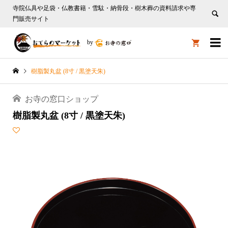
寺院仏具や足袋・仏教書籍・雪駄・納骨段・樹木葬の資料請求や専
門販売サイト

by

樹脂製丸盆 (8寸 / 黒塗天朱)
お寺の窓口ショップ
樹脂製丸盆 (8寸 / 黒塗天朱)