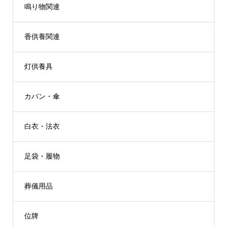
鳴り物関連
香供養関連
灯供養具
カバン・傘
白衣・法衣
足袋・履物
葬儀用品
位牌