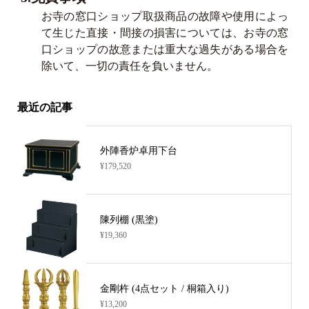
お寺の窓口ショップ取扱商品の故障や使用によっ
て生じた直接・間接の損害については、お寺の窓
口ショップの故意または重大な過失がある場合を
除いて、一切の責任を負いません。
最近の記事
外陣香炉卓用下台
¥179,520
陳列棚 (黒塗)
¥19,360
金剛杵 (4点セット / 桐箱入り)
¥13,200