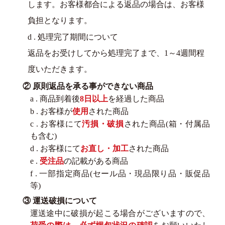
します。お客様都合による返品の場合は、お客様
負担となります。
d . 処理完了期間について
返品をお受けしてから処理完了まで、1～4週間程
度いただきます。
② 原則返品を承る事ができない商品
a . 商品到着後
8日以上
を経過した商品
b . お客様が
使用
された商品
c . お客様にて
汚損・破損
された商品(箱・付属品
も含む)
d . お客様にて
お直し・加工
された商品
e .
受注品
の記載がある商品
f . 一部指定商品(セール品・現品限り品・販促品
等)
③ 運送破損について
運送途中に破損が起こる場合がございますので、