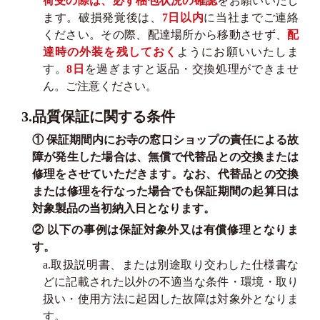
荷受の際は、必ず梱包状況の確認
をお願いいたし
ます。破損発覚後は、
7日以内
に当社までご連絡
ください。その際、配達場所から移動させず、
配
達時の外装を残しておく
ようにお願いいたしま
す。
8日
を過ぎますと返品・交換処理ができませ
ん。ご注意ください。
3.品質保証に関する条件
① 保証期間内にお寺の窓口ショップの責任による故
障が発生した場合は、無償で代替品との交換または
修理をさせていただきます。なお、代替品との交換
または修理を行なった場合でも保証期間の起算日は
対象製品の当初納入日となります。
② 以下の事例は保証対象外又は有償修理となりま
す。
a.取扱説明書、または別途取り交わした仕様書な
どに記載された以外の不適当な条件・環境・取り
扱い・使用方法に起因した故障は対象外となりま
す。