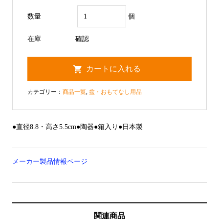
数量
個
在庫
確認
カテゴリー：
商品一覧
,
盆・おもてなし用品
●直径8.8・高さ5.5cm●陶器●箱入り●日本製
メーカー製品情報ページ
関連商品