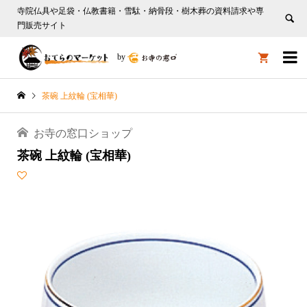
寺院仏具や足袋・仏教書籍・雪駄・納骨段・樹木葬の資料請求や専
門販売サイト

by

茶碗 上紋輪 (宝相華)
お寺の窓口ショップ
茶碗 上紋輪 (宝相華)