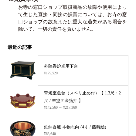
お寺の窓口ショップ取扱商品の故障や使用によっ
て生じた直接・間接の損害については、お寺の窓
口ショップの故意または重大な過失がある場合を
除いて、一切の責任を負いません。
最近の記事
外陣香炉卓用下台
¥179,520
背短杢魚台（スベリ止め付）【 1.3尺・2
尺 / 朱塗面金箔押 】
¥142,560 ～ ¥217,360
鉄鉢香爐 本物志向 (4寸 / 藤蒔絵)
¥68,640