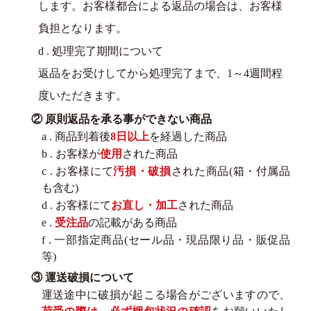
します。お客様都合による返品の場合は、お客様
負担となります。
d . 処理完了期間について
返品をお受けしてから処理完了まで、1～4週間程
度いただきます。
② 原則返品を承る事ができない商品
a . 商品到着後
8日以上
を経過した商品
b . お客様が
使用
された商品
c . お客様にて
汚損・破損
された商品(箱・付属品
も含む)
d . お客様にて
お直し・加工
された商品
e .
受注品
の記載がある商品
f . 一部指定商品(セール品・現品限り品・販促品
等)
③ 運送破損について
運送途中に破損が起こる場合がございますので、