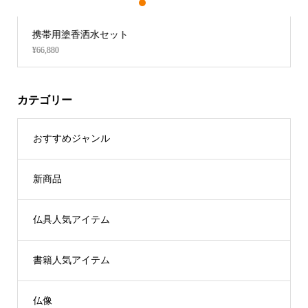
1
2
3
携帯用塗香洒水セット
一人用軽量
¥66,880
¥28,160
カテゴリー
おすすめジャンル
新商品
仏具人気アイテム
書籍人気アイテム
仏像