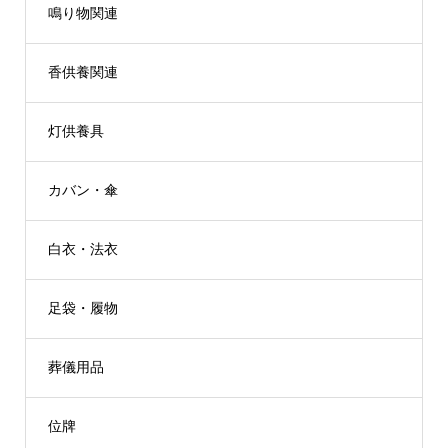
鳴り物関連
香供養関連
灯供養具
カバン・傘
白衣・法衣
足袋・履物
葬儀用品
位牌