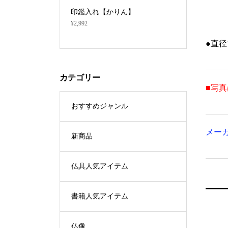
R-601】★数量
印鑑入れ【かりん】
ルーツ型
¥2,992
¥45,760
●直径
カテゴリー
■写
おすすめジャンル
メー
新商品
仏具人気アイテム
書籍人気アイテム
仏像