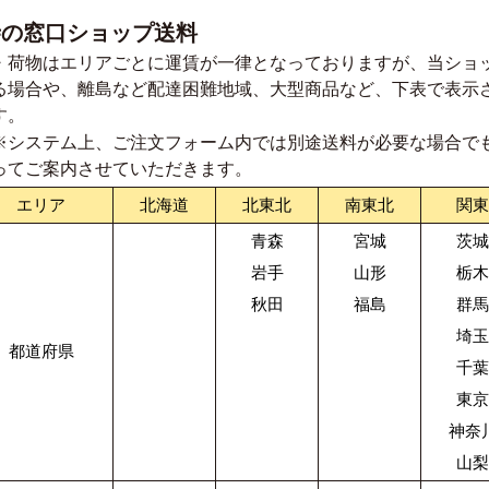
寺の窓口ショップ送料
・荷物はエリアごとに運賃が一律となっておりますが、当ショ
る場合や、離島など配達困難地域、大型商品など、下表で表示
す。
※システム上、ご注文フォーム内では別途送料が必要な場合で
ってご案内させていただきます。
エリア
北海道
北東北
南東北
関東
青森
宮城
茨城
岩手
山形
栃木
秋田
福島
群馬
埼玉
都道府県
千葉
東京
神奈
山梨