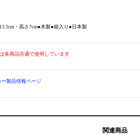
廻し香炉セット (紫檀)
連結椅子 両脚【TR-601】★数量
¥
限定
¥8,800
13.5cm・高さ7cm●木製●箱入り●日本製
真は各商品共通で使用しています
カー製品情報ページ
関連商品