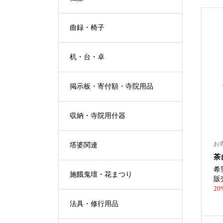
曲録・椅子
机・台・卓
掲示板・寄付額・寺院用品
収納・寺院用什器
お
塔婆関連
茶
希
施餓鬼壇・花まつり
販
20
法具・修行用品