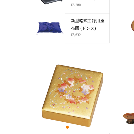
¥5,280
新型略式曲録用座
布団 (ドンス)
¥5,632
1
2
3