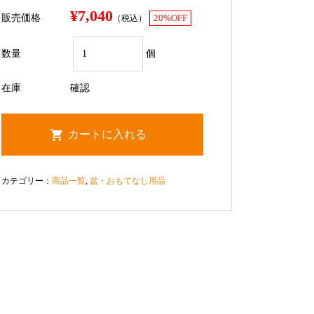
¥7,040
販売価格
（税込）
20%OFF
数量
個
在庫
確認
カテゴリー：
商品一覧
,
盆・おもてなし用品