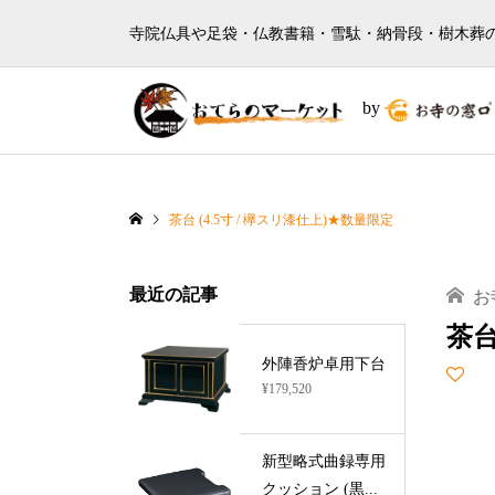
寺院仏具や足袋・仏教書籍・雪駄・納骨段・樹木葬
by
茶台 (4.5寸 / 欅スリ漆仕上)★数量限定
最近の記事
お
茶台
外陣香炉卓用下台
¥179,520
新型略式曲録専用
クッション (黒...