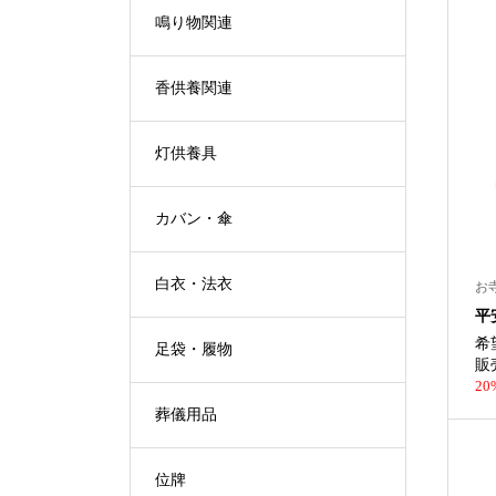
鳴り物関連
香供養関連
灯供養具
カバン・傘
白衣・法衣
お
平
希
足袋・履物
販
20
葬儀用品
位牌