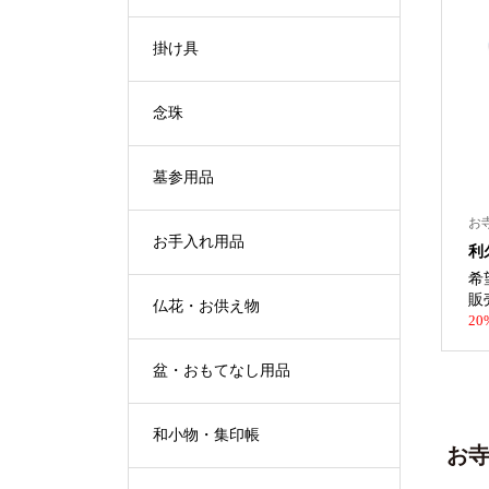
掛け具
念珠
墓参用品
お
お手入れ用品
利
希
販
仏花・お供え物
20
盆・おもてなし用品
和小物・集印帳
お