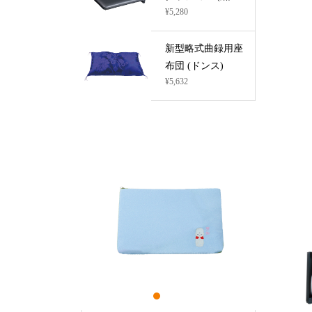
¥5,280
新型略式曲録用座
布団 (ドンス)
¥5,632
1
2
3