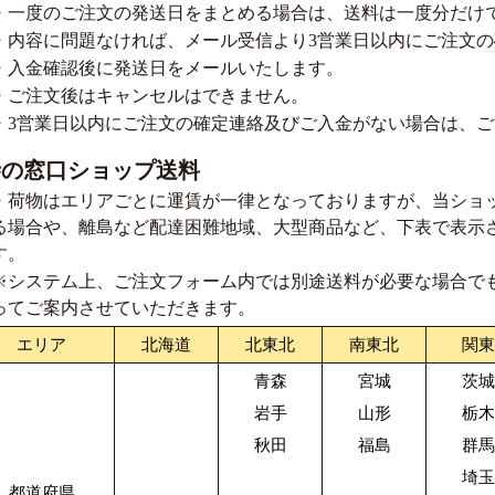
・一度のご注文の発送日をまとめる場合は、送料は一度分だけ
・内容に問題なければ、メール受信より3営業日以内にご注文
・入金確認後に発送日をメールいたします。
・ご注文後はキャンセルはできません。
・3営業日以内にご注文の確定連絡及びご入金がない場合は、
寺の窓口ショップ送料
・荷物はエリアごとに運賃が一律となっておりますが、当ショ
る場合や、離島など配達困難地域、大型商品など、下表で表示
す。
※システム上、ご注文フォーム内では別途送料が必要な場合で
ってご案内させていただきます。
エリア
北海道
北東北
南東北
関東
青森
宮城
茨城
岩手
山形
栃木
秋田
福島
群馬
埼玉
都道府県