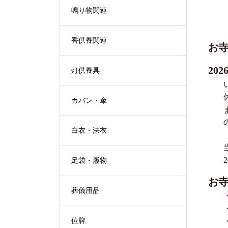
鳴り物関連
香供養関連
お
20
灯供養具
カバン・傘
白衣・法衣
足袋・履物
お
葬儀用品
位牌