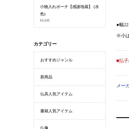
黒塗)
小物入れポーチ【感謝地蔵】 (水
中央香台 
¥190,960
色)
¥4,048
●幅2
※小
カテゴリー
おすすめジャンル
■払
新商品
メー
仏具人気アイテム
書籍人気アイテム
仏像