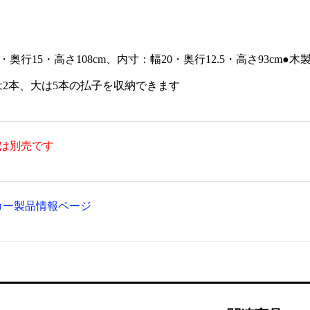
1.5尺 (黒塗面金箔押)
写経机【R-30】 (黒塗)
¥52,800
¥
2・奥行15・高さ108cm、内寸：幅20・奥行12.5・高さ93cm
は2本、大は5本の払子を収納できます
子は別売です
カー製品情報ページ