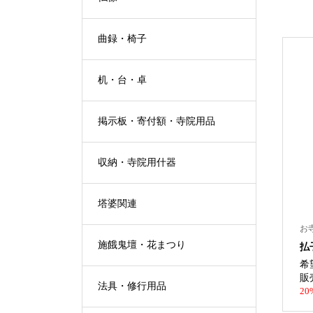
曲録・椅子
机・台・卓
掲示板・寄付額・寺院用品
収納・寺院用什器
塔婆関連
お
施餓鬼壇・花まつり
払
希
販
法具・修行用品
20