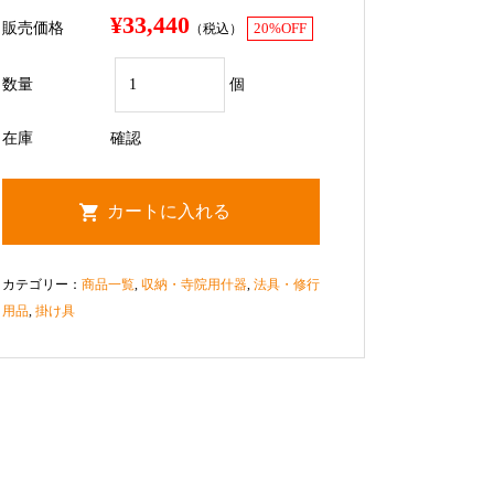
¥33,440
販売価格
（税込）
20%OFF
数量
個
在庫
確認
カテゴリー：
商品一覧
,
収納・寺院用什器
,
法具・修行
用品
,
掛け具