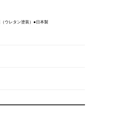
小物入れポーチ【感謝地蔵】 (水
色)
4,048
●木製（ウレタン塗装）●日本製