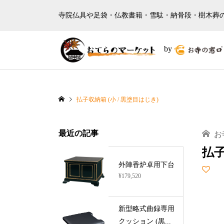
寺院仏具や足袋・仏教書籍・雪駄・納骨段・樹木葬
by
払子収納箱 (小 / 黒塗目はじき)
最近の記事
お
払子
外陣香炉卓用下台
¥179,520
新型略式曲録専用
クッション (黒...