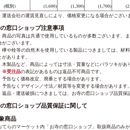
(税別）
(1,600)
(1,300)
(1,700)
(2
・運送会社の運賃見直しにより、価格変更になる場合がござい
寺の窓口ショップ注意事項
・商品の写真は共通で使用しているものが多数ございます、ま
合がございます。
・欅や栓等の自然木を使用している製品につきましては、材料
とがあります。
・木製品など、商品によっては寸法・質量などにバラツキがあ
・
※受注品
の表記があるものは返品不可商品です。
・予告なく価格改定、廃番とする場合があります。
・予告なくデザイン／寸法／材質等を変更する場合があります
・返品・運送破損につきましては、お寺の窓口ショップ品質保
寺の窓口ショップ品質保証に関して
対象商品
おてらのマーケット内「お寺の窓口ショップ」取扱商品のみが