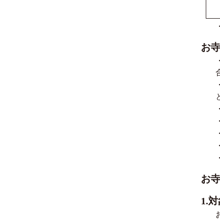
お
お
1.