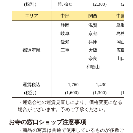
(税別）
(2,300)
(2,200
問い合せ
エリア
中部
関西
中国
静岡
滋賀
鳥取
岐阜
京都
島根
愛知
兵庫
岡山
都道府県
三重
大阪
広島
奈良
山口
和歌山
運賃税込
1,760
1,430
1,87
(税別）
(1,600)
(1,300)
(1,700
・運送会社の運賃見直しにより、価格変更になる
場合がございます。予めご了承ください。
お寺の窓口ショップ注意事項
・商品の写真は共通で使用しているものが多数ご