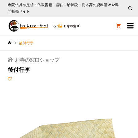
寺院仏具や足袋・仏教書籍・雪駄・納骨段・樹木葬の資料請求や専
門販売サイト

by

後付行李
お寺の窓口ショップ
後付行李