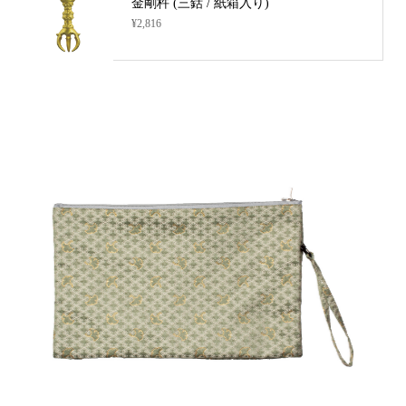
金剛杵 (三鈷 / 紙箱入り)
¥2,816