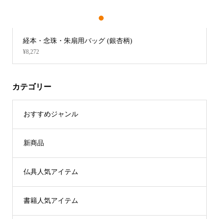
1
2
3
経本・念珠・朱扇用バッグ (銀杏柄)
新
¥8,272
¥9,6
カテゴリー
おすすめジャンル
新商品
仏具人気アイテム
書籍人気アイテム