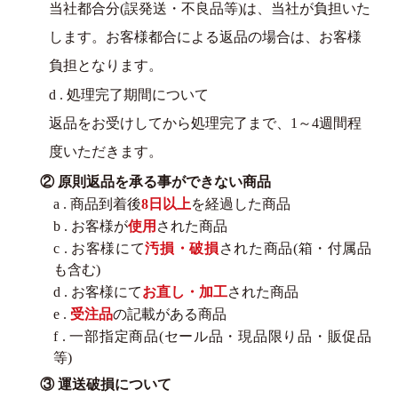
当社都合分(誤発送・不良品等)は、当社が負担いた
します。お客様都合による返品の場合は、お客様
負担となります。
d . 処理完了期間について
返品をお受けしてから処理完了まで、1～4週間程
度いただきます。
② 原則返品を承る事ができない商品
a . 商品到着後
8日以上
を経過した商品
b . お客様が
使用
された商品
c . お客様にて
汚損・破損
された商品(箱・付属品
も含む)
d . お客様にて
お直し・加工
された商品
e .
受注品
の記載がある商品
f . 一部指定商品(セール品・現品限り品・販促品
等)
③ 運送破損について