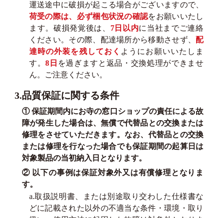
運送途中に破損が起こる場合がございますので、
荷受の際は、必ず梱包状況の確認
をお願いいたし
ます。破損発覚後は、
7日以内
に当社までご連絡
ください。その際、配達場所から移動させず、
配
達時の外装を残しておく
ようにお願いいたしま
す。
8日
を過ぎますと返品・交換処理ができませ
ん。ご注意ください。
3.品質保証に関する条件
① 保証期間内にお寺の窓口ショップの責任による故
障が発生した場合は、無償で代替品との交換または
修理をさせていただきます。なお、代替品との交換
または修理を行なった場合でも保証期間の起算日は
対象製品の当初納入日となります。
② 以下の事例は保証対象外又は有償修理となりま
す。
a.取扱説明書、または別途取り交わした仕様書な
どに記載された以外の不適当な条件・環境・取り