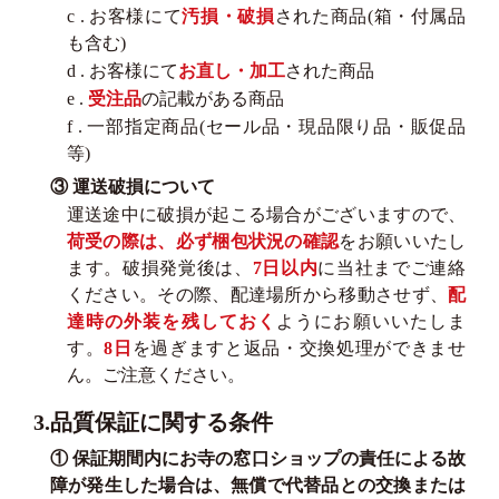
c . お客様にて
汚損・破損
された商品(箱・付属品
も含む)
d . お客様にて
お直し・加工
された商品
e .
受注品
の記載がある商品
f . 一部指定商品(セール品・現品限り品・販促品
等)
③ 運送破損について
運送途中に破損が起こる場合がございますので、
荷受の際は、必ず梱包状況の確認
をお願いいたし
ます。破損発覚後は、
7日以内
に当社までご連絡
ください。その際、配達場所から移動させず、
配
達時の外装を残しておく
ようにお願いいたしま
す。
8日
を過ぎますと返品・交換処理ができませ
ん。ご注意ください。
3.品質保証に関する条件
① 保証期間内にお寺の窓口ショップの責任による故
障が発生した場合は、無償で代替品との交換または