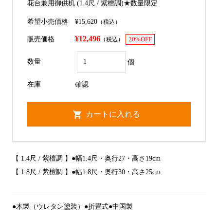
花台兼用御供机 (1.4尺 / 紫檀調)★数量限定
希望小売価格
¥15,620
（税込）
¥12,496
販売価格
（税込）
20%OFF
数量
個
在庫
確認
【 1.4尺 / 紫檀調 】●幅1.4尺・奥行27・高さ19cm
【 1.8尺 / 紫檀調 】●幅1.8尺・奥行30・高さ25cm
●木製（ウレタン塗装）●折畳式●中国製