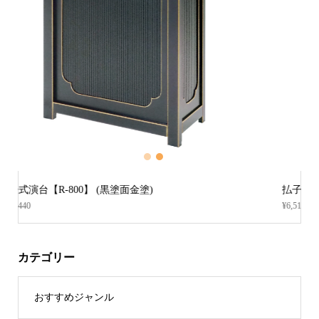
1
2
3
払子収納袋 (高倉錦)
¥6,512
カテゴリー
おすすめジャンル