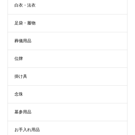
白衣・法衣
足袋・履物
葬儀用品
位牌
掛け具
念珠
墓参用品
お手入れ用品