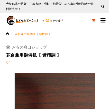
寺院仏具や足袋・仏教書籍・雪駄・納骨段・樹木葬の資料請求や専
門販売サイト

by

花台兼用御供机【 紫檀調 】
お寺の窓口ショップ
花台兼用御供机【 紫檀調 】