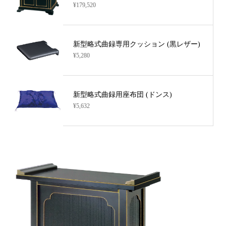
¥179,520
新型略式曲録専用クッション (黒レザー)
¥5,280
新型略式曲録用座布団 (ドンス)
¥5,632