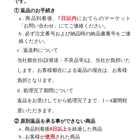
です。
① 返品のお手続き
a . 商品到着後、
7日以内
におてらのマーケット
「お問い合わせ」にてご連絡ください。
b . 必ず注文番号および納品時の納品書番号をご連
絡ください。
c . 返送料について
当社都合分(誤発送・不良品等)は、当社が負担いた
します。お客様都合による返品の場合は、お客様
負担となります。
d . 処理完了期間について
返品をお受けしてから処理完了まで、1～4週間程
度いただきます。
② 原則返品を承る事ができない商品
a . 商品到着後
8日以上
を経過した商品
b . お客様が
使用
された商品