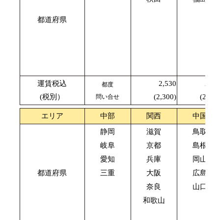
都道府県
運賃税込
2,530
2,42
都度
(税別）
(2,300)
(2,200
問い合せ
エリア
中部
関西
中国
静岡
滋賀
鳥取
岐阜
京都
島根
愛知
兵庫
岡山
都道府県
三重
大阪
広島
奈良
山口
和歌山