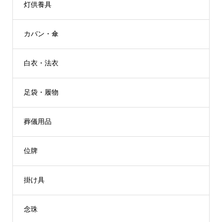
灯供養具
カバン・傘
白衣・法衣
足袋・履物
葬儀用品
位牌
掛け具
念珠