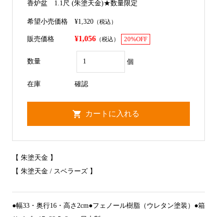
香炉盆 1.1尺 (朱塗天金)★数量限定
希望小売価格
¥1,320
（税込）
¥1,056
販売価格
（税込）
20%OFF
数量
個
在庫
確認
【 朱塗天金 】
【 朱塗天金 / スベラーズ 】
●幅33・奥行16・高さ2cm●フェノール樹脂（ウレタン塗装）●箱