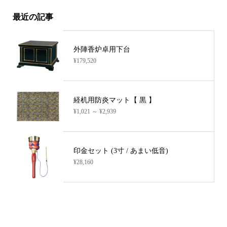
最近の記事
外陣香炉卓用下台
¥179,520
経机用防炎マット【 黒 】
¥1,021 ～ ¥2,939
印金セット (3寸 / あまい低音)
¥28,160