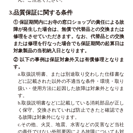
3.品質保証に関する条件
① 保証期間内にお寺の窓口ショップの責任による故
障が発生した場合は、無償で代替品との交換または
修理をさせていただきます。なお、代替品との交換
または修理を行なった場合でも保証期間の起算日は
対象製品の当初納入日となります。
② 以下の事例は保証対象外又は有償修理となりま
す。
a.取扱説明書、または別途取り交わした仕様書な
どに記載された以外の不適当な条件・環境・取り
扱い・使用方法に起因した故障は対象外となりま
す。
b.取扱説明書などに記載している消耗部品が正し
く保守、交換されていれば防止できたと確認でき
る故障は対象外になります。
c.その他、火災、地震、水害などの災害など当社
の責任ではない外部要因による故障についても対