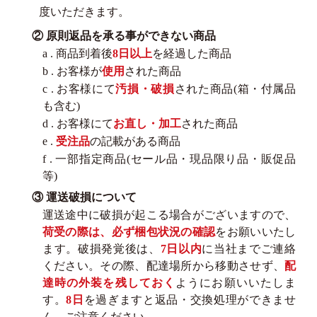
度いただきます。
② 原則返品を承る事ができない商品
a . 商品到着後
8日以上
を経過した商品
b . お客様が
使用
された商品
c . お客様にて
汚損・破損
された商品(箱・付属品
も含む)
d . お客様にて
お直し・加工
された商品
e .
受注品
の記載がある商品
f . 一部指定商品(セール品・現品限り品・販促品
等)
③ 運送破損について
運送途中に破損が起こる場合がございますので、
荷受の際は、必ず梱包状況の確認
をお願いいたし
ます。破損発覚後は、
7日以内
に当社までご連絡
ください。その際、配達場所から移動させず、
配
達時の外装を残しておく
ようにお願いいたしま
す。
8日
を過ぎますと返品・交換処理ができませ
ん。ご注意ください。