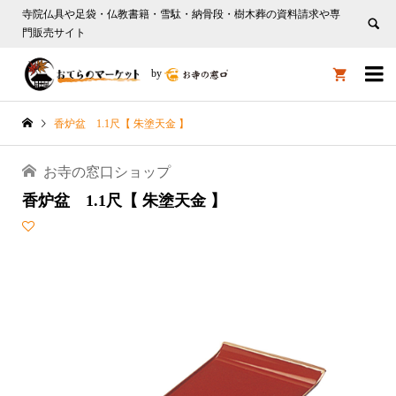
寺院仏具や足袋・仏教書籍・雪駄・納骨段・樹木葬の資料請求や専
門販売サイト

by

香炉盆 1.1尺【 朱塗天金 】
お寺の窓口ショップ
香炉盆 1.1尺【 朱塗天金 】