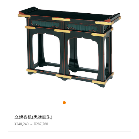
1
2
3
軽量机用金襴カバー (紫)
¥4,752