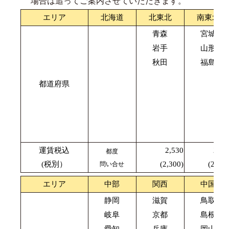
場合は追ってご案内させていただきます。
エリア
北海道
北東北
南東北
青森
宮城
岩手
山形
秋田
福島
都道府県
運賃税込
2,530
2,42
都度
(税別）
(2,300)
(2,200
問い合せ
エリア
中部
関西
中国
静岡
滋賀
鳥取
岐阜
京都
島根
愛知
兵庫
岡山