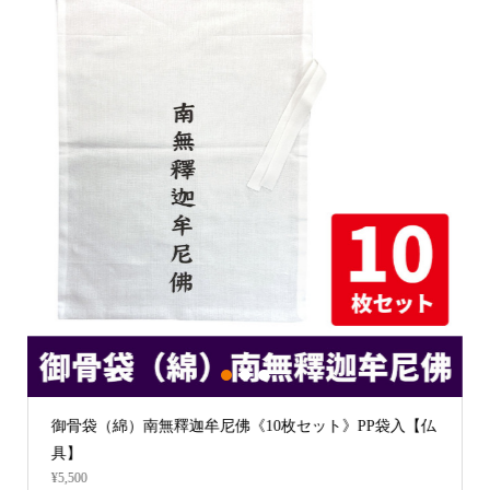
1
2
3
袋入【仏
【女性用 和装 裾除】形状安定綿混厚地 キュロット裾除
け (合用）
¥4,180 ～ ¥4,290