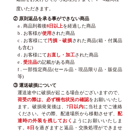
度いただきます。
② 原則返品を承る事ができない商品
a . 商品到着後
8日以上
を経過した商品
b . お客様が
使用
された商品
c . お客様にて
汚損・破損
された商品(箱・付属品
も含む)
d . お客様にて
お直し・加工
された商品
e .
受注品
の記載がある商品
f . 一部指定商品(セール品・現品限り品・販促品
等)
③ 運送破損について
運送途中に破損が起こる場合がございますので、
荷受の際は、必ず梱包状況の確認
をお願いいたし
ます。破損発覚後は、
7日以内
に当社までご連絡
ください。その際、配達場所から移動させず、
配
達時の外装を残しておく
ようにお願いいたしま
す。
8日
を過ぎますと返品・交換処理ができませ