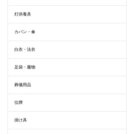
灯供養具
カバン・傘
白衣・法衣
足袋・履物
葬儀用品
位牌
掛け具