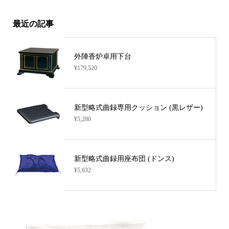
最近の記事
外陣香炉卓用下台
¥179,520
新型略式曲録専用クッション (黒レザー)
¥5,280
新型略式曲録用座布団 (ドンス)
¥5,632