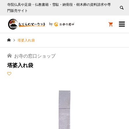
寺院仏具や足袋・仏教書籍・雪駄・納骨段・樹木葬の資料請求や専
門販売サイト

by

塔婆入れ袋
お寺の窓口ショップ
塔婆入れ袋