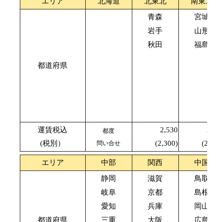
エリア
北海道
北東北
南東北
青森
宮城
岩手
山形
秋田
福島
都道府県
運賃税込
2,530
2,42
都度
(税別）
(2,300)
(2,200
問い合せ
エリア
中部
関西
中国
静岡
滋賀
鳥取
岐阜
京都
島根
愛知
兵庫
岡山
都道府県
三重
大阪
広島