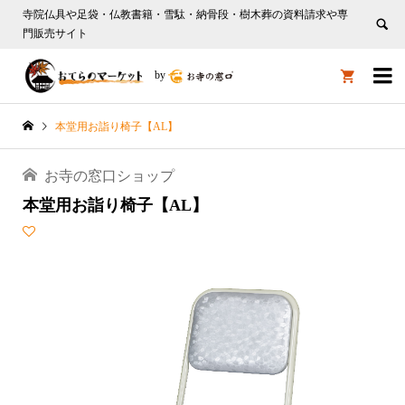
寺院仏具や足袋・仏教書籍・雪駄・納骨段・樹木葬の資料請求や専
門販売サイト

by

本堂用お詣り椅子【AL】
お寺の窓口ショップ
本堂用お詣り椅子【AL】