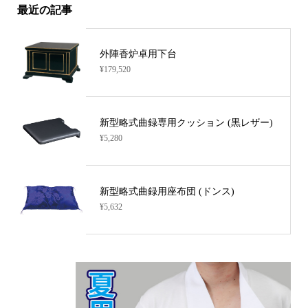
最近の記事
外陣香炉卓用下台
¥179,520
新型略式曲録専用クッション (黒レザー)
¥5,280
新型略式曲録用座布団 (ドンス)
¥5,632