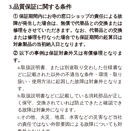
3.品質保証に関する条件
① 保証期間内にお寺の窓口ショップの責任による故
障が発生した場合は、無償で代替品との交換または
修理をさせていただきます。なお、代替品との交換
または修理を行なった場合でも保証期間の起算日は
対象製品の当初納入日となります。
② 以下の事例は保証対象外又は有償修理となりま
す。
a.取扱説明書、または別途取り交わした仕様書な
どに記載された以外の不適当な条件・環境・取り
扱い・使用方法に起因した故障は対象外となりま
す。
b.取扱説明書などに記載している消耗部品が正し
く保守、交換されていれば防止できたと確認でき
る故障は対象外になります。
c.その他、火災、地震、水害などの災害など当社
の責任ではない外部要因による故障についても対