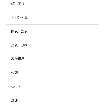
灯供養具
カバン・傘
白衣・法衣
足袋・履物
葬儀用品
位牌
掛け具
念珠