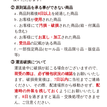
② 原則返品を承る事ができない商品
a . 商品到着後
8日以上
を経過した商品
b . お客様が
使用
された商品
c . お客様にて
汚損・破損
された商品(箱・付属品
も含む)
d . お客様にて
お直し・加工
された商品
e .
受注品
の記載がある商品
f . 一部指定商品(セール品・現品限り品・販促品
等)
③ 運送破損について
運送途中に破損が起こる場合がございますので、
荷受の際は、必ず梱包状況の確認
をお願いいたし
ます。破損発覚後は、
7日以内
に当社までご連絡
ください。その際、配達場所から移動させず、
配
達時の外装を残しておく
ようにお願いいたしま
す。
8日
を過ぎますと返品・交換処理ができませ
ん。ご注意ください。