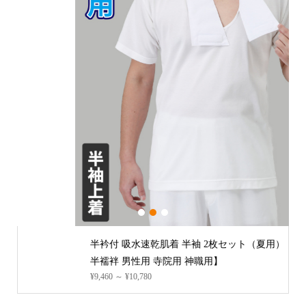
1
2
3
半衿付 吸水速乾肌着 半袖 2枚セット（夏用）【Tシャツ
半襦袢 男性用 寺院用 神職用】
¥9,460 ～ ¥10,780