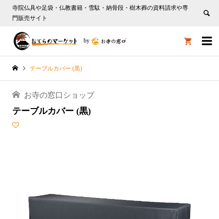
寺院仏具や足袋・仏教書籍・雪駄・納骨段・樹木葬の資料請求や専
門販売サイト

by

テーブルカバー (黒)
お寺の窓口ショップ
テーブルカバー (黒)