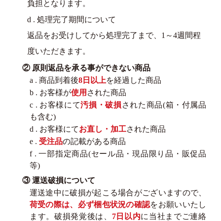
負担となります。
d . 処理完了期間について
返品をお受けしてから処理完了まで、1～4週間程
度いただきます。
② 原則返品を承る事ができない商品
a . 商品到着後
8日以上
を経過した商品
b . お客様が
使用
された商品
c . お客様にて
汚損・破損
された商品(箱・付属品
も含む)
d . お客様にて
お直し・加工
された商品
e .
受注品
の記載がある商品
f . 一部指定商品(セール品・現品限り品・販促品
等)
③ 運送破損について
運送途中に破損が起こる場合がございますので、
荷受の際は、必ず梱包状況の確認
をお願いいたし
ます。破損発覚後は、
7日以内
に当社までご連絡