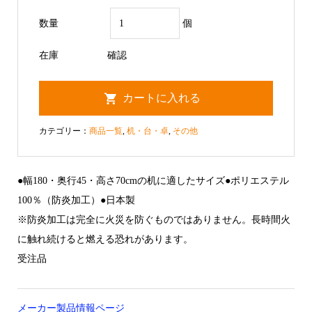
数量
個
在庫
確認
カテゴリー：
商品一覧
,
机・台・卓
,
その他
●幅180・奥行45・高さ70cmの机に適したサイズ●ポリエステル
100％（防炎加工）●日本製
※防炎加工は完全に火災を防ぐものではありません。長時間火
に触れ続けると燃える恐れがあります。
受注品
メーカー製品情報ページ