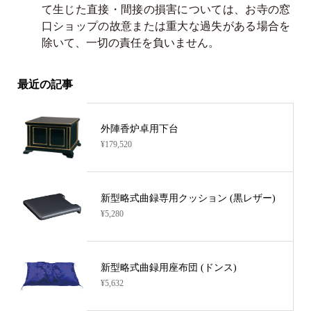
て生じた直接・間接の損害については、お寺の窓
口ショップの故意または重大な過失がある場合を
除いて、一切の責任を負いません。
最近の記事
外陣香炉卓用下台
¥179,520
新型略式曲録専用クッション (黒レザー)
¥5,280
新型略式曲録用座布団 (ドンス)
¥5,632