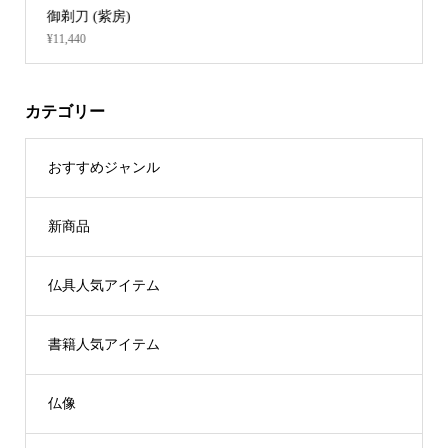
額受金具（1対 / ビス付）【 金メッキ仕上 】
¥36,080 ～ ¥95,040
カテゴリー
おすすめジャンル
新商品
仏具人気アイテム
書籍人気アイテム
仏像