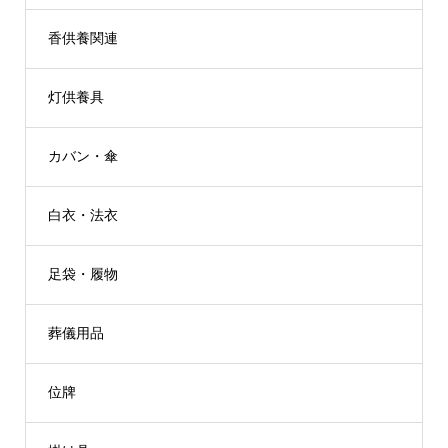
香供養関連
灯供養具
カバン・傘
白衣・法衣
足袋・履物
葬儀用品
位牌