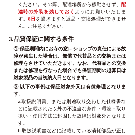
ください。その際、配達場所から移動させず、
配
達時の外装を残しておく
ようにお願いいたしま
す。
8日
を過ぎますと返品・交換処理ができませ
ん。ご注意ください。
3.品質保証に関する条件
① 保証期間内にお寺の窓口ショップの責任による故
障が発生した場合は、無償で代替品との交換または
修理をさせていただきます。なお、代替品との交換
または修理を行なった場合でも保証期間の起算日は
対象製品の当初納入日となります。
② 以下の事例は保証対象外又は有償修理となりま
す。
a.取扱説明書、または別途取り交わした仕様書な
どに記載された以外の不適当な条件・環境・取り
扱い・使用方法に起因した故障は対象外となりま
す。
b.取扱説明書などに記載している消耗部品が正し