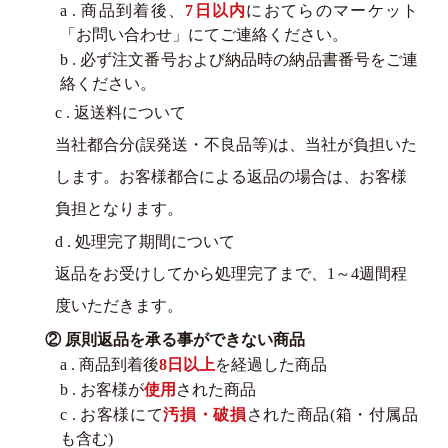
a . 商品到着後、
7日以内
におてらのマーケット
「お問い合わせ」にてご連絡ください。
b . 必ず注文番号および納品時の納品書番号をご連
絡ください。
c . 返送料について
当社都合分(誤発送・不良品等)は、当社が負担いた
します。お客様都合による返品の場合は、お客様
負担となります。
d . 処理完了期間について
返品をお受けしてから処理完了まで、1～4週間程
度いただきます。
② 原則返品を承る事ができない商品
a . 商品到着後
8日以上
を経過した商品
b . お客様が
使用
された商品
c . お客様にて
汚損・破損
された商品(箱・付属品
も含む)