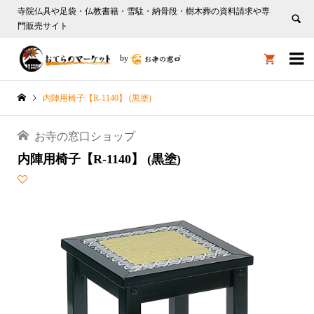
寺院仏具や足袋・仏教書籍・雪駄・納骨段・樹木葬の資料請求や専
門販売サイト

by

内陣用椅子【R-1140】 (黒塗)
お寺の窓口ショップ
内陣用椅子【R-1140】 (黒塗)