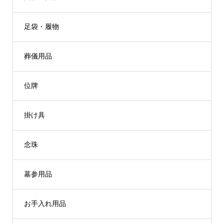
足袋・履物
葬儀用品
位牌
掛け具
念珠
墓参用品
お手入れ用品