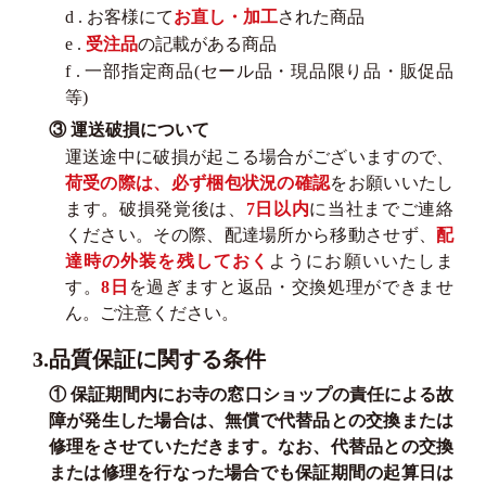
d . お客様にて
お直し・加工
された商品
e .
受注品
の記載がある商品
f . 一部指定商品(セール品・現品限り品・販促品
等)
③ 運送破損について
運送途中に破損が起こる場合がございますので、
荷受の際は、必ず梱包状況の確認
をお願いいたし
ます。破損発覚後は、
7日以内
に当社までご連絡
ください。その際、配達場所から移動させず、
配
達時の外装を残しておく
ようにお願いいたしま
す。
8日
を過ぎますと返品・交換処理ができませ
ん。ご注意ください。
3.品質保証に関する条件
① 保証期間内にお寺の窓口ショップの責任による故
障が発生した場合は、無償で代替品との交換または
修理をさせていただきます。なお、代替品との交換
または修理を行なった場合でも保証期間の起算日は