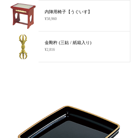
内陣用椅子【うぐいす】
¥58,960
金剛杵 (三鈷 / 紙箱入り)
¥2,816