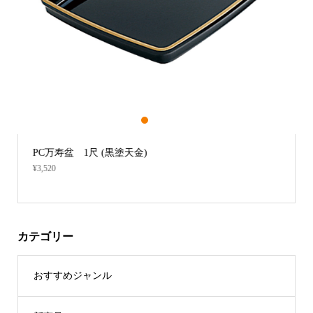
1
2
3
塗天金)
一人用机【R-41】 (黒塗面朱
¥42,240
カテゴリー
おすすめジャンル