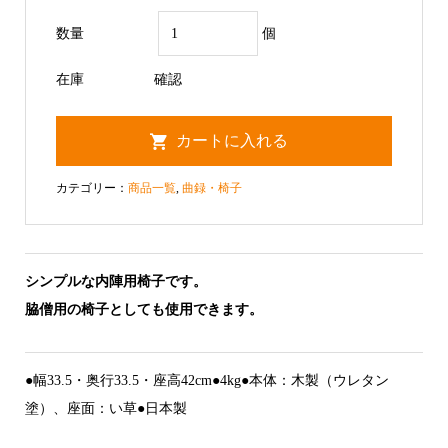
数量
個
在庫
確認
カテゴリー：
商品一覧
,
曲録・椅子
シンプルな内陣用椅子です。
脇僧用の椅子としても使用できます。
●幅33.5・奥行33.5・座高42cm●4kg●本体：木製（ウレタン
塗）、座面：い草●日本製