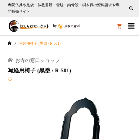
寺院仏具や足袋・仏教書籍・雪駄・納骨段・樹木葬の資料請求や専
門販売サイト

by

写経用椅子 (黒塗 / R-501)
お寺の窓口ショップ
写経用椅子 (黒塗 / R-501)