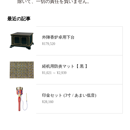
除いて、一切の責任を負いません。
最近の記事
外陣香炉卓用下台
¥179,520
経机用防炎マット【 黒 】
¥1,021 ～ ¥2,939
印金セット (3寸 / あまい低音)
¥28,160