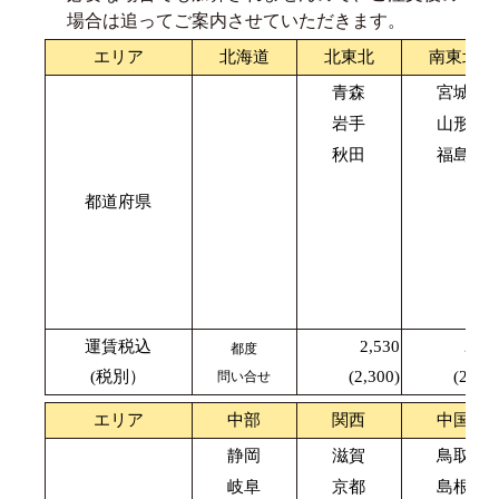
場合は追ってご案内させていただきます。
エリア
北海道
北東北
南東北
青森
宮城
岩手
山形
秋田
福島
都道府県
運賃税込
2,530
2,42
都度
(税別）
(2,300)
(2,200
問い合せ
エリア
中部
関西
中国
静岡
滋賀
鳥取
岐阜
京都
島根