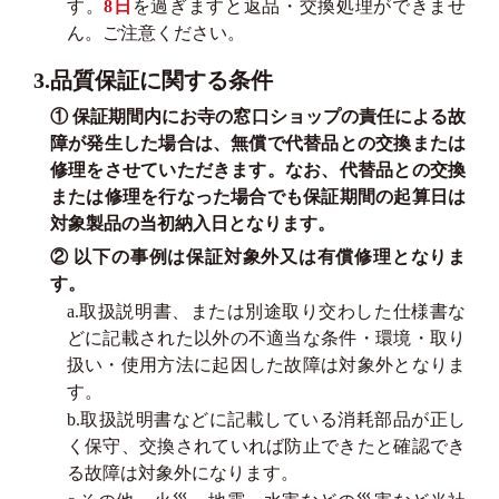
す。
8日
を過ぎますと返品・交換処理ができませ
ん。ご注意ください。
3.品質保証に関する条件
① 保証期間内にお寺の窓口ショップの責任による故
障が発生した場合は、無償で代替品との交換または
修理をさせていただきます。なお、代替品との交換
または修理を行なった場合でも保証期間の起算日は
対象製品の当初納入日となります。
② 以下の事例は保証対象外又は有償修理となりま
す。
a.取扱説明書、または別途取り交わした仕様書な
どに記載された以外の不適当な条件・環境・取り
扱い・使用方法に起因した故障は対象外となりま
す。
b.取扱説明書などに記載している消耗部品が正し
く保守、交換されていれば防止できたと確認でき
る故障は対象外になります。