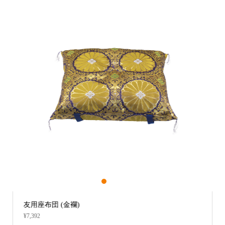
1
2
3
用座布団 (金襴)
お鏡餅 お東
,392
¥27,984