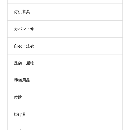
灯供養具
カバン・傘
白衣・法衣
足袋・履物
葬儀用品
位牌
掛け具