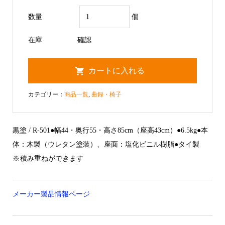
数量
個
在庫
確認
カテゴリー：
商品一覧
,
曲録・椅子
黒塗 / R-501●幅44・奥行55・高さ85cm（座高43cm）●6.5kg●本
体：木製（ウレタン塗装）、座面：塩化ビニル樹脂●タイ製
※ 積み重ねができます
メーカー製品情報ページ