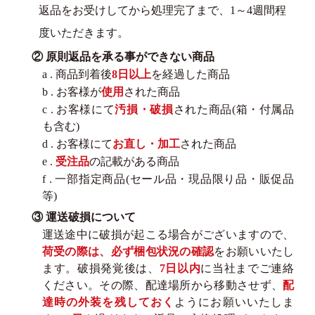
返品をお受けしてから処理完了まで、1～4週間程
度いただきます。
② 原則返品を承る事ができない商品
a . 商品到着後
8日以上
を経過した商品
b . お客様が
使用
された商品
c . お客様にて
汚損・破損
された商品(箱・付属品
も含む)
d . お客様にて
お直し・加工
された商品
e .
受注品
の記載がある商品
f . 一部指定商品(セール品・現品限り品・販促品
等)
③ 運送破損について
運送途中に破損が起こる場合がございますので、
荷受の際は、必ず梱包状況の確認
をお願いいたし
ます。破損発覚後は、
7日以内
に当社までご連絡
ください。その際、配達場所から移動させず、
配
達時の外装を残しておく
ようにお願いいたしま