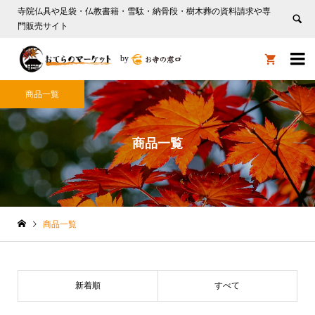
寺院仏具や足袋・仏教書籍・雪駄・納骨段・樹木葬の資料請求や専
門販売サイト

by

商品一覧
商品一覧
商品一覧
新着順
すべて