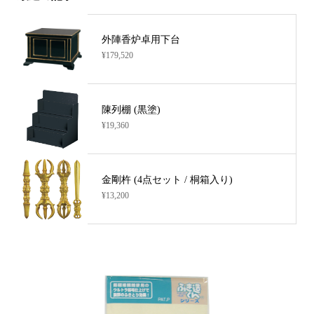
外陣香炉卓用下台
¥179,520
陳列棚 (黒塗)
¥19,360
金剛杵 (4点セット / 桐箱入り)
¥13,200