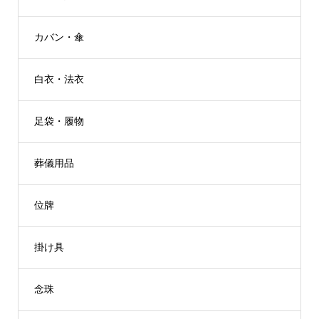
カバン・傘
白衣・法衣
足袋・履物
葬儀用品
位牌
掛け具
念珠