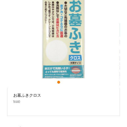
1
2
3
お墓ふきクロス
¥440