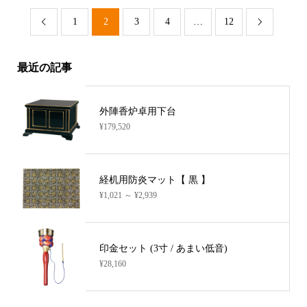
1
2
3
4
…
12


最近の記事
外陣香炉卓用下台
¥179,520
経机用防炎マット【 黒 】
¥1,021 ～ ¥2,939
印金セット (3寸 / あまい低音)
¥28,160