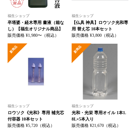
福生ショップ
福生ショップ
卒塔婆・経木専用 書液（箱な
【仏具 神具】ロウソク光和専
し）【福生オリジナル商品】
用 替え芯 10本セット
販売価格 ¥1,980〜（税込）
販売価格 ¥3,800（税込）
新商品
新商品
福生ショップ
福生ショップ
ロウソク《光和》専用 補充芯
光和・光栄 専用オイル 1本1.
付容器 10本セット
8L×5本入り
販売価格 ¥5,720（税込）
販売価格 ¥21,670（税込）