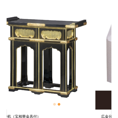
1
2
3
広金分骨袋 【仏具 骨壺 骨壷】