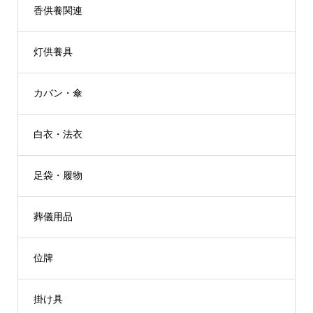
香供養関連
灯供養具
カバン・傘
白衣・法衣
足袋・履物
葬儀用品
位牌
掛け具