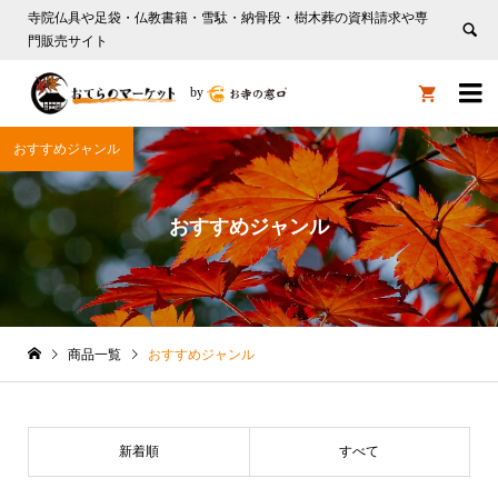
寺院仏具や足袋・仏教書籍・雪駄・納骨段・樹木葬の資料請求や専
門販売サイト

by

おすすめジャンル
おすすめジャンル
商品一覧
おすすめジャンル
新着順
すべて