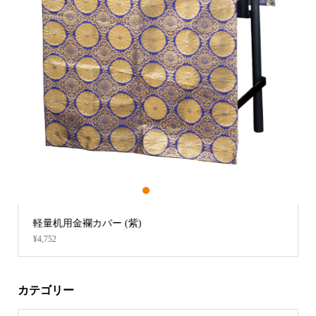
1
2
3
軽量机用金襴カバー (紫)
¥4,752
カテゴリー