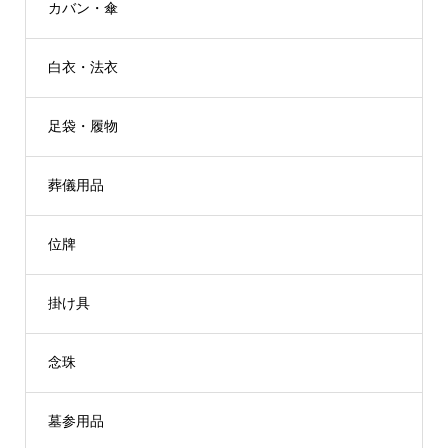
カバン・傘
白衣・法衣
足袋・履物
葬儀用品
位牌
掛け具
念珠
墓参用品