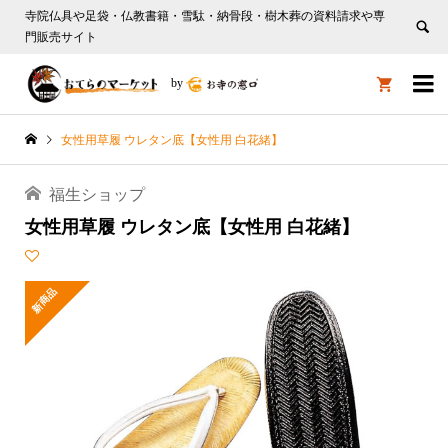
寺院仏具や足袋・仏教書籍・雪駄・納骨段・樹木葬の資料請求や専
門販売サイト

by

女性用草履 ウレタン底【女性用 白花緒】
福生ショップ
女性用草履 ウレタン底【女性用 白花緒】
新商品