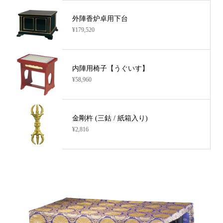
外陣香炉卓用下台
¥179,520
内陣用椅子【うぐいす】
¥58,960
金剛杵 (三鈷 / 紙箱入り)
¥2,816