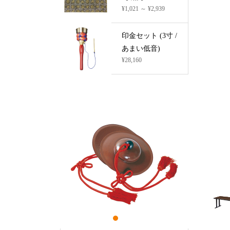
¥1,021 ～ ¥2,939
印金セット (3寸 /
あまい低音)
¥28,160
1
2
3