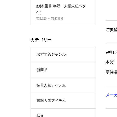
天金
妙鉢 重目 半双（人絹朱紐ヘタ
撥水風呂
付）
ーダー)
¥73,920 ～ ¥147,840
¥6,353
ご要
カテゴリー
●幅1
おすすめジャンル
本製
新商品
受注
仏具人気アイテム
メー
書籍人気アイテム
仏像