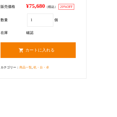
¥75,680
販売価格
（税込）
20%OFF
数量
個
在庫
確認
カテゴリー：
商品一覧
,
机・台・卓