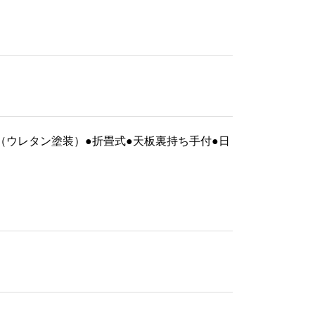
妙鉢 重目 半双（人絹朱紐ヘタ
付）
73,920 ～ ¥147,840
：木製（ウレタン塗装）●折畳式●天板裏持ち手付●日