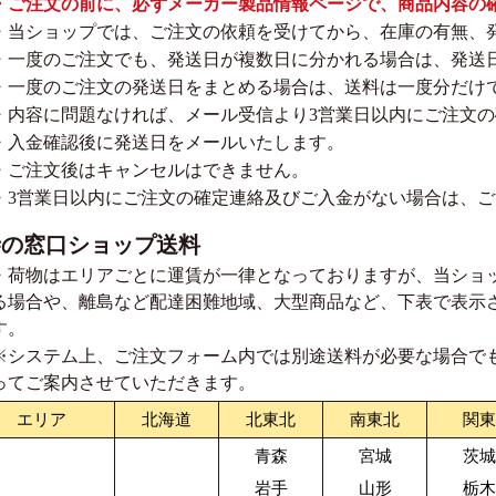
・ご注文の前に、必ずメーカー製品情報ページで、商品内容の
・当ショップでは、ご注文の依頼を受けてから、在庫の有無、
・一度のご注文でも、発送日が複数日に分かれる場合は、発送
・一度のご注文の発送日をまとめる場合は、送料は一度分だけ
・内容に問題なければ、メール受信より3営業日以内にご注文
・入金確認後に発送日をメールいたします。
・ご注文後はキャンセルはできません。
・3営業日以内にご注文の確定連絡及びご入金がない場合は、
寺の窓口ショップ送料
・荷物はエリアごとに運賃が一律となっておりますが、当ショ
る場合や、離島など配達困難地域、大型商品など、下表で表示
す。
※システム上、ご注文フォーム内では別途送料が必要な場合で
ってご案内させていただきます。
エリア
北海道
北東北
南東北
関東
青森
宮城
茨城
岩手
山形
栃木