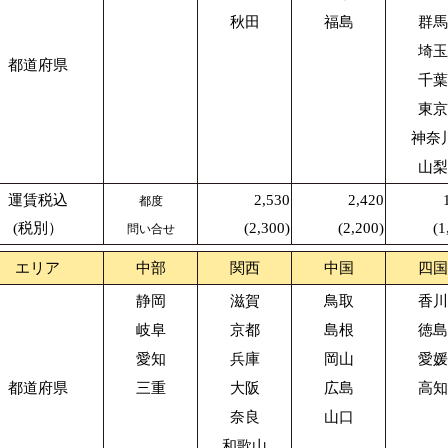
秋田
福島
群馬
埼玉
都道府県
千葉
東京
神奈
山梨
運賃税込
2,530
2,420
都度
(税別）
(2,300)
(2,200)
(1
問い合せ
エリア
中部
関西
中国
四国
静岡
滋賀
鳥取
香川
岐阜
京都
島根
徳島
愛知
兵庫
岡山
愛媛
都道府県
三重
大阪
広島
高知
奈良
山口
和歌山