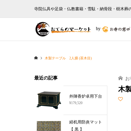
寺院仏具や足袋・仏教書籍・雪駄・納骨段・樹木葬
by
木製テーブル 2人膳 (茶木目)
最近の記事
お
木製
外陣香炉卓用下台
¥179,520
経机用防炎マット
【 黒 】