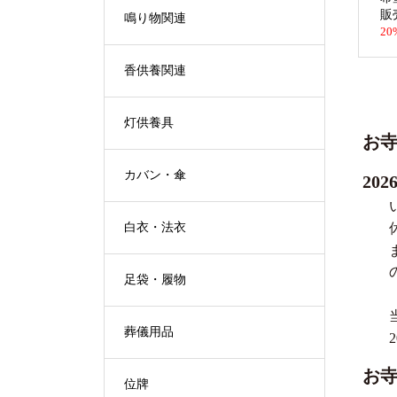
販
鳴り物関連
20
香供養関連
灯供養具
お
カバン・傘
20
白衣・法衣
足袋・履物
葬儀用品
お
位牌