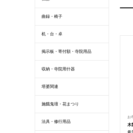
曲録・椅子
机・台・卓
掲示板・寄付額・寺院用品
収納・寺院用什器
塔婆関連
施餓鬼壇・花まつり
お
法具・修行用品
木
希