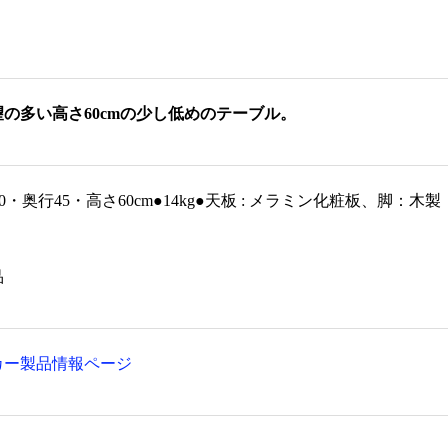
敷【ながれ】 (マリンボ
角割香炉 黒塗天金
¥1,936 ～ ¥2,112
¥
望の多い高さ60cmの少し低めのテーブル。
50・奥行45・高さ60cm●14kg●天板 : メラミン化粧板、脚
品
カー製品情報ページ