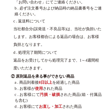
「お問い合わせ」にてご連絡ください。
b . 必ず注文番号および納品時の納品書番号をご連
絡ください。
c . 返送料について
当社都合分(誤発送・不良品等)は、当社が負担いた
します。お客様都合による返品の場合は、お客様
負担となります。
d . 処理完了期間について
返品をお受けしてから処理完了まで、1～4週間程
度いただきます。
② 原則返品を承る事ができない商品
a . 商品到着後
8日以上
を経過した商品
b . お客様が
使用
された商品
c . お客様にて
汚損・破損
された商品(箱・付属品
も含む)
d . お客様にて
お直し・加工
された商品