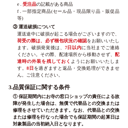
e .
受注品
の記載がある商品
f . 一部指定商品(セール品・現品限り品・販促品
等)
③ 運送破損について
運送途中に破損が起こる場合がございますので、
荷受の際は、必ず梱包状況の確認
をお願いいたし
ます。破損発覚後は、
7日以内
に当社までご連絡
ください。その際、配達場所から移動させず、
配
達時の外装を残しておく
ようにお願いいたしま
す。
8日
を過ぎますと返品・交換処理ができませ
ん。ご注意ください。
3.品質保証に関する条件
① 保証期間内にお寺の窓口ショップの責任による故
障が発生した場合は、無償で代替品との交換または
修理をさせていただきます。なお、代替品との交換
または修理を行なった場合でも保証期間の起算日は
対象製品の当初納入日となります。