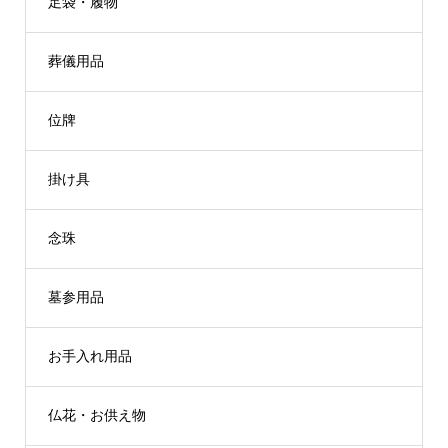
足袋・履物
葬儀用品
位牌
掛け具
念珠
墓参用品
お手入れ用品
仏花・お供え物