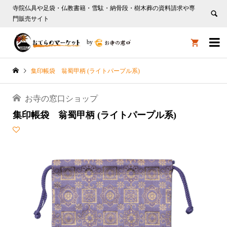
寺院仏具や足袋・仏教書籍・雪駄・納骨段・樹木葬の資料請求や専
門販売サイト

by

集印帳袋 翁蜀甲柄 (ライトパープル系)
お寺の窓口ショップ
集印帳袋 翁蜀甲柄 (ライトパープル系)