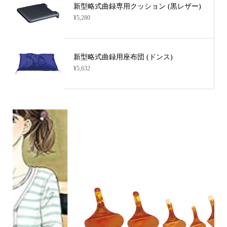
新型略式曲録専用クッション (黒レザー)
¥5,280
新型略式曲録用座布団 (ドンス)
¥5,632