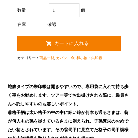
数量
個
在庫
確認
カテゴリー：
商品一覧
,
カバン・傘
,
和小物・集印帳
蛇腹タイプの朱印帳は開きやすいので、専用袋に入れて持ち歩
く事をお勧めします。ツアー等でお出掛けされる際に、乗員さ
んへ託しやすいのも嬉しいポイント。
翁格子柄は太い格子の中の中に細い線が何本も通るさまは、翁
が何人もの孫を従えているさまに例えられ、子孫繁栄のおめで
たい柄とされています。その翁蜀甲に見立てた格子の蜀甲模様