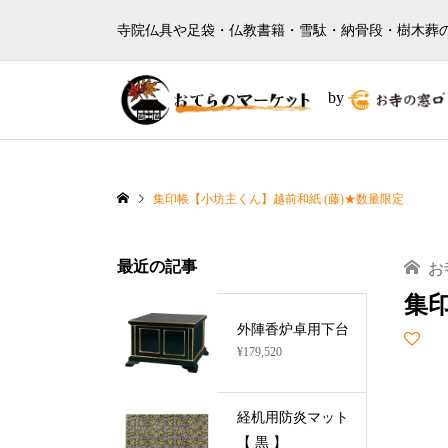
寺院仏具や足袋・仏教書籍・雪駄・納骨段・樹木葬
by
集印帳【小坊主くん】越前和紙 (藤)★数量限定
最近の記事
お
集印
外陣香炉卓用下台
¥179,520
経机用防炎マット
【 黒 】