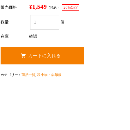
¥1,549
販売価格
（税込）
20%OFF
数量
個
在庫
確認
カテゴリー：
商品一覧
,
和小物・集印帳