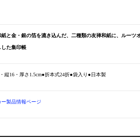
衣装箱
ルーツ型本曲録 PART Ⅰ 定番
¥11,968 ～ ¥13,552
タイプ
¥234,960
和紙と金・銀の箔を漉き込んだ、二種類の友禅和紙に、ルーツ
しした集印帳
1・縦16・厚さ1.5cm●折本式24折●袋入り●日本製
カー製品情報ページ