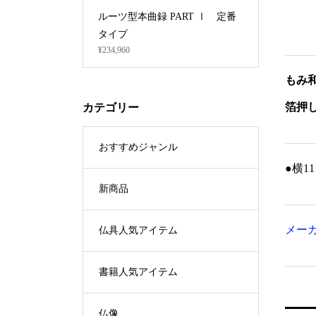
本曲録 PART Ⅰ 定番
一人用軽量机 (黒乾漆 / R-42)
¥28,160
もみ
箔押
カテゴリー
おすすめジャンル
●横1
新商品
メー
仏具人気アイテム
書籍人気アイテム
仏像