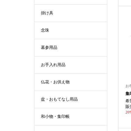
掛け具
念珠
墓参用品
お手入れ用品
仏花・お供え物
お
集
盆・おもてなし用品
希
販
20
和小物・集印帳