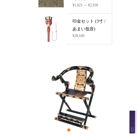
¥1,021 ～ ¥2,939
印金セット (3寸 /
あまい低音)
¥28,160
1
2
3