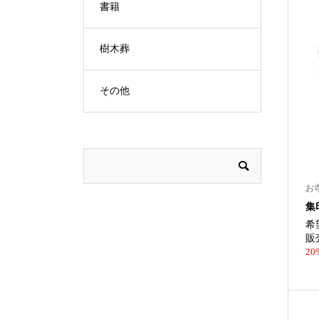
書籍
樹木葬
その他
お
集
希
販
20