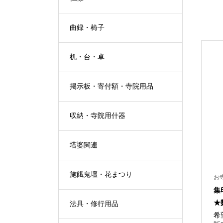
曲録・椅子
机・台・卓
掲示板・寄付額・寺院用品
収納・寺院用什器
塔婆関連
施餓鬼壇・花まつり
お
集
★
法具・修行用品
希