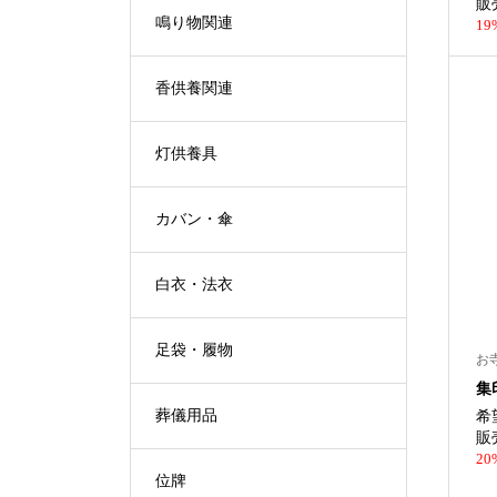
販
鳴り物関連
19
香供養関連
灯供養具
カバン・傘
白衣・法衣
足袋・履物
お
集
葬儀用品
希
販
20
位牌