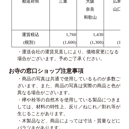
都道府県
三重
大阪
広島
奈良
山口
和歌山
運賃税込
1,760
1,430
1,87
(税別）
(1,600)
(1,300)
(1,700
・運送会社の運賃見直しにより、価格変更になる
場合がございます。予めご了承ください。
お寺の窓口ショップ注意事項
・商品の写真は共通で使用しているものが多数ご
ざいます、また、商品の写真は実際の商品と色が
異なる場合がございます。
・欅や栓等の自然木を使用している製品につきま
しては、材料の特性上、反り／ねじれ／割れ等が
生じることがあります。
・木製品など、商品によっては寸法・質量などに
バラツキがあります。