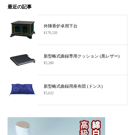
最近の記事
外陣香炉卓用下台
¥179,520
新型略式曲録専用クッション (黒レザー)
¥5,280
新型略式曲録用座布団 (ドンス)
¥5,632