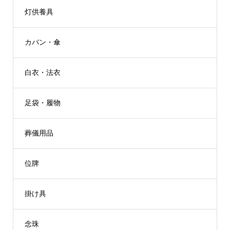
灯供養具
カバン・傘
白衣・法衣
足袋・履物
葬儀用品
位牌
掛け具
念珠