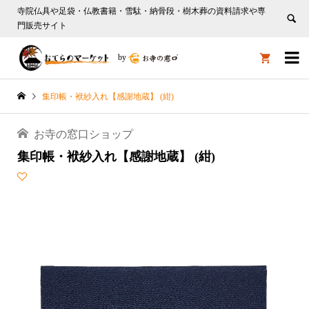
寺院仏具や足袋・仏教書籍・雪駄・納骨段・樹木葬の資料請求や専
門販売サイト

by

集印帳・袱紗入れ【感謝地蔵】 (紺)
お寺の窓口ショップ
集印帳・袱紗入れ【感謝地蔵】 (紺)