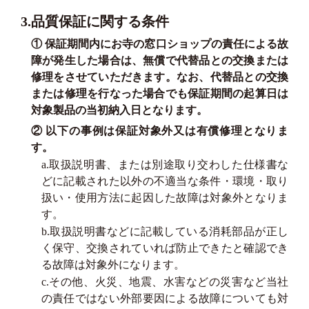
3.品質保証に関する条件
① 保証期間内にお寺の窓口ショップの責任による故
障が発生した場合は、無償で代替品との交換または
修理をさせていただきます。なお、代替品との交換
または修理を行なった場合でも保証期間の起算日は
対象製品の当初納入日となります。
② 以下の事例は保証対象外又は有償修理となりま
す。
a.取扱説明書、または別途取り交わした仕様書な
どに記載された以外の不適当な条件・環境・取り
扱い・使用方法に起因した故障は対象外となりま
す。
b.取扱説明書などに記載している消耗部品が正し
く保守、交換されていれば防止できたと確認でき
る故障は対象外になります。
c.その他、火災、地震、水害などの災害など当社
の責任ではない外部要因による故障についても対