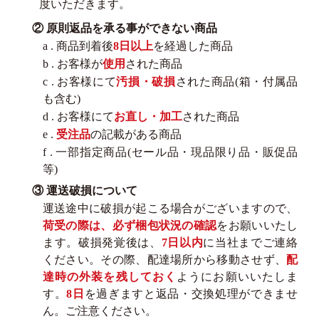
度いただきます。
② 原則返品を承る事ができない商品
a . 商品到着後
8日以上
を経過した商品
b . お客様が
使用
された商品
c . お客様にて
汚損・破損
された商品(箱・付属品
も含む)
d . お客様にて
お直し・加工
された商品
e .
受注品
の記載がある商品
f . 一部指定商品(セール品・現品限り品・販促品
等)
③ 運送破損について
運送途中に破損が起こる場合がございますので、
荷受の際は、必ず梱包状況の確認
をお願いいたし
ます。破損発覚後は、
7日以内
に当社までご連絡
ください。その際、配達場所から移動させず、
配
達時の外装を残しておく
ようにお願いいたしま
す。
8日
を過ぎますと返品・交換処理ができませ
ん。ご注意ください。