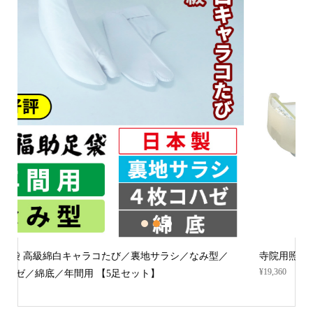
1
2
3
／
寺院用照明キット 3灯式 (1個)
¥19,360