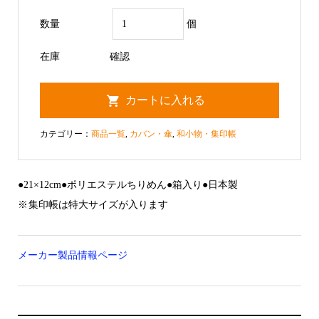
数量
個
在庫
確認
カテゴリー：
商品一覧
,
カバン・傘
,
和小物・集印帳
●21×12cm●ポリエステルちりめん●箱入り●日本製
※ 集印帳は特大サイズが入ります
メーカー製品情報ページ