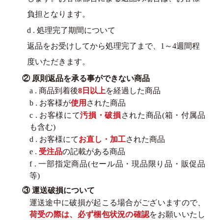
負担となります。
d . 処理完了期間について
返品をお受けしてから処理完了まで、1～4週間程
度いただきます。
② 原則返品を承る事ができない商品
a . 商品到着後
8日以上
を経過した商品
b . お客様が
使用
された商品
c . お客様にて
汚損・破損
された商品(箱・付属品
も含む)
d . お客様にて
お直し・加工
された商品
e .
受注品
の記載がある商品
f . 一部指定商品(セール品・現品限り品・販促品
等)
③ 運送破損について
運送途中に破損が起こる場合がございますので、
荷受の際は、必ず梱包状況の確認
をお願いいたし