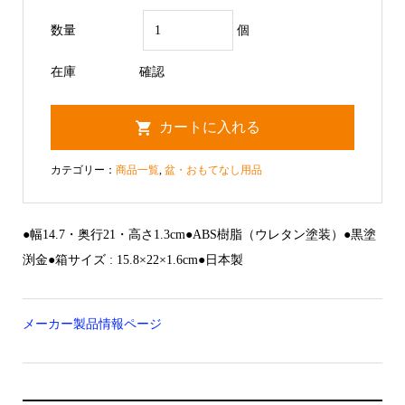
数量
個
在庫
確認
カテゴリー：
商品一覧
,
盆・おもてなし用品
●幅14.7・奥行21・高さ1.3cm●ABS樹脂（ウレタン塗装）●黒塗
渕金●箱サイズ : 15.8×22×1.6cm●日本製
メーカー製品情報ページ