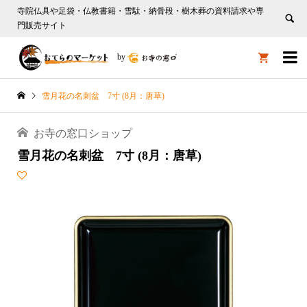
寺院仏具や足袋・仏教書籍・雪駄・納骨段・樹木葬の資料請求や専
門販売サイト

by

雪月花の名刺盆 7寸 (8月：唐草)
お寺の窓口ショップ
雪月花の名刺盆 7寸 (8月：唐草)