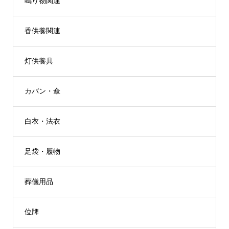
鳴り物関連
香供養関連
灯供養具
カバン・傘
白衣・法衣
足袋・履物
葬儀用品
位牌