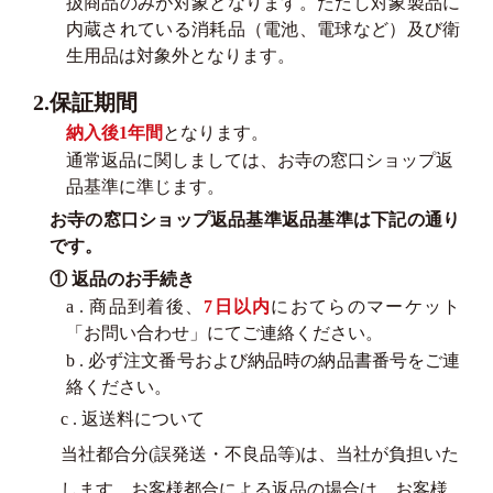
扱商品のみが対象となります。ただし対象製品に
内蔵されている消耗品（電池、電球など）及び衛
生用品は対象外となります。
2.保証期間
納入後1年間
となります。
通常返品に関しましては、お寺の窓口ショップ返
品基準に準じます。
お寺の窓口ショップ返品基準返品基準は下記の通り
です。
① 返品のお手続き
a . 商品到着後、
7日以内
におてらのマーケット
「お問い合わせ」にてご連絡ください。
b . 必ず注文番号および納品時の納品書番号をご連
絡ください。
c . 返送料について
当社都合分(誤発送・不良品等)は、当社が負担いた
します。お客様都合による返品の場合は、お客様