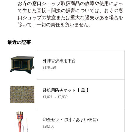
お寺の窓口ショップ取扱商品の故障や使用によっ
て生じた直接・間接の損害については、お寺の窓
口ショップの故意または重大な過失がある場合を
除いて、一切の責任を負いません。
最近の記事
外陣香炉卓用下台
¥179,520
経机用防炎マット【 黒 】
¥1,021 ～ ¥2,939
印金セット (3寸 / あまい低音)
¥28,160