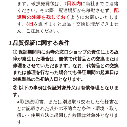
ます。破損発覚後は、
7日以内
に当社までご連絡
ください。その際、配達場所から移動させず、
配
達時の外装を残しておく
ようにお願いいたしま
す。
8日
を過ぎますと返品・交換処理ができませ
ん。ご注意ください。
3.品質保証に関する条件
① 保証期間内にお寺の窓口ショップの責任による故
障が発生した場合は、無償で代替品との交換または
修理をさせていただきます。なお、代替品との交換
または修理を行なった場合でも保証期間の起算日は
対象製品の当初納入日となります。
② 以下の事例は保証対象外又は有償修理となりま
す。
a.取扱説明書、または別途取り交わした仕様書な
どに記載された以外の不適当な条件・環境・取り
扱い・使用方法に起因した故障は対象外となりま
す。