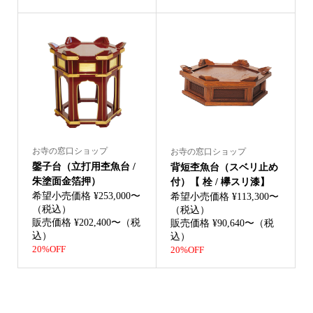
お寺の窓口ショップ
お寺の窓口ショップ
鏧子台（立打用杢魚台 /
背短杢魚台（スベリ止め
朱塗面金箔押）
付）【 栓 / 欅スリ漆】
希望小売価格 ¥253,000〜
希望小売価格 ¥113,300〜
（税込）
（税込）
販売価格 ¥202,400〜（税
販売価格 ¥90,640〜（税
込）
込）
20%OFF
20%OFF