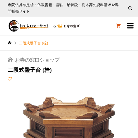
寺院仏具や足袋・仏教書籍・雪駄・納骨段・樹木葬の資料請求や専
門販売サイト

by

二段式鏧子台 (栓)
お寺の窓口ショップ
二段式鏧子台 (栓)