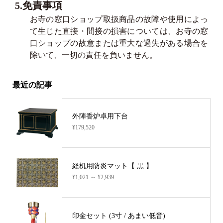
5.免責事項
お寺の窓口ショップ取扱商品の故障や使用によっ
て生じた直接・間接の損害については、お寺の窓
口ショップの故意または重大な過失がある場合を
除いて、一切の責任を負いません。
最近の記事
外陣香炉卓用下台
¥179,520
経机用防炎マット【 黒 】
¥1,021 ～ ¥2,939
印金セット (3寸 / あまい低音)