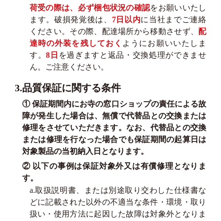
荷受の際は、必ず梱包状況の確認
をお願いいたし
ます。破損発覚後は、
7日以内
に当社までご連絡
ください。その際、配達場所から移動させず、
配
達時の外装を残しておく
ようにお願いいたしま
す。
8日
を過ぎますと返品・交換処理ができませ
ん。ご注意ください。
3.品質保証に関する条件
① 保証期間内にお寺の窓口ショップの責任による故
障が発生した場合は、無償で代替品との交換または
修理をさせていただきます。なお、代替品との交換
または修理を行なった場合でも保証期間の起算日は
対象製品の当初納入日となります。
② 以下の事例は保証対象外又は有償修理となりま
す。
a.取扱説明書、または別途取り交わした仕様書な
どに記載された以外の不適当な条件・環境・取り
扱い・使用方法に起因した故障は対象外となりま