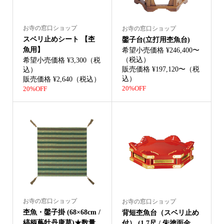
お寺の窓口ショップ
お寺の窓口ショップ
スベリ止めシート 【杢
鏧子台(立打用杢魚台)
魚用】
希望小売価格 ¥246,400〜
（税込）
希望小売価格 ¥3,300（税
販売価格 ¥197,120〜（税
込）
込）
販売価格 ¥2,640（税込）
20%OFF
20%OFF
お寺の窓口ショップ
お寺の窓口ショップ
杢魚・鏧子掛 (68×68cm /
背短杢魚台（スベリ止め
縞柄蔦牡丹唐草)★数量...
付） (1.7尺 / 朱塗面金...