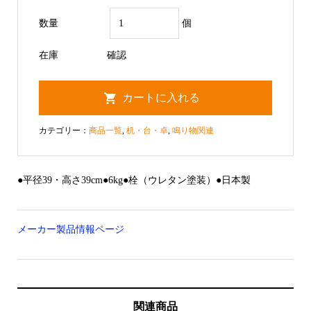
数量
個
在庫
確認
カテゴリー：
商品一覧
,
机・台・卓
,
鳴り物関連
●平径39・高さ39cm●6kg●栓（ウレタン塗装）●日本製
メーカー製品情報ページ
関連商品