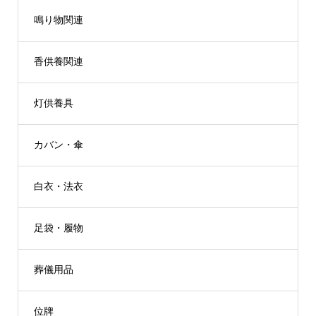
鳴り物関連
香供養関連
灯供養具
カバン・傘
白衣・法衣
足袋・履物
葬儀用品
位牌