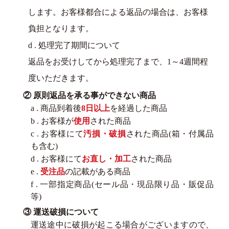
します。お客様都合による返品の場合は、お客様
負担となります。
d . 処理完了期間について
返品をお受けしてから処理完了まで、1～4週間程
度いただきます。
② 原則返品を承る事ができない商品
a . 商品到着後
8日以上
を経過した商品
b . お客様が
使用
された商品
c . お客様にて
汚損・破損
された商品(箱・付属品
も含む)
d . お客様にて
お直し・加工
された商品
e .
受注品
の記載がある商品
f . 一部指定商品(セール品・現品限り品・販促品
等)
③ 運送破損について
運送途中に破損が起こる場合がございますので、