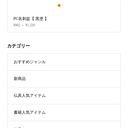
1
2
3
上壇框箱金具（紋）【 八ツ藤 】
¥8,624 ～ ¥11,792
カテゴリー
おすすめジャンル
新商品
仏具人気アイテム
書籍人気アイテム