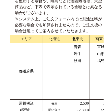
を使用する場合や、離島など配達困難地域、大型
商品など、下表で表示されている金額とは異なる
場合がございます。
※システム上、ご注文フォーム内では別途送料が
必要な場合でも加算されませんので、ご注文後の
場合は追ってご案内させていただきます。
エリア
北海道
北東北
南東北
青森
宮城
岩手
山形
秋田
福島
都道府県
運賃税込
2,530
2,42
都度
(税別）
(2,300)
(2,200
問い合せ