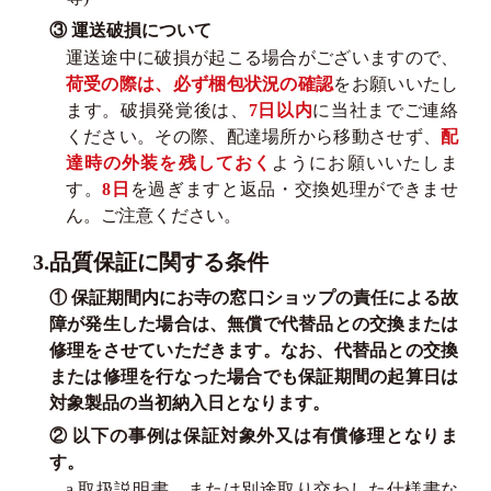
③ 運送破損について
運送途中に破損が起こる場合がございますので、
荷受の際は、必ず梱包状況の確認
をお願いいたし
ます。破損発覚後は、
7日以内
に当社までご連絡
ください。その際、配達場所から移動させず、
配
達時の外装を残しておく
ようにお願いいたしま
す。
8日
を過ぎますと返品・交換処理ができませ
ん。ご注意ください。
3.品質保証に関する条件
① 保証期間内にお寺の窓口ショップの責任による故
障が発生した場合は、無償で代替品との交換または
修理をさせていただきます。なお、代替品との交換
または修理を行なった場合でも保証期間の起算日は
対象製品の当初納入日となります。
② 以下の事例は保証対象外又は有償修理となりま
す。
a.取扱説明書、または別途取り交わした仕様書な