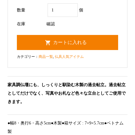
数量
個
在庫
確認
カテゴリー：
商品一覧
,
仏具人気アイテム
家具調仏壇にも、しっくりと馴染む木製の過去帖立。過去帖立
としてだけでなく、写真やお札など色々な立台としてご使用で
きます。
●幅8・奥行6・高さ5cm●木製●箱サイズ : 7×9×5.7cm●ベトナム
製