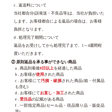
c . 返送料について
当社都合分(誤発送・不良品等)は、当社が負担いた
します。お客様都合による返品の場合は、お客様
負担となります。
d . 処理完了期間について
返品をお受けしてから処理完了まで、1～4週間程
度いただきます。
② 原則返品を承る事ができない商品
a . 商品到着後
8日以上
を経過した商品
b . お客様が
使用
された商品
c . お客様にて
汚損・破損
された商品(箱・付属品
も含む)
d . お客様にて
お直し・加工
された商品
e .
受注品
の記載がある商品
f . 一部指定商品(セール品・現品限り品・販促品
等)