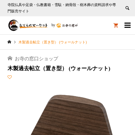
寺院仏具や足袋・仏教書籍・雪駄・納骨段・樹木葬の資料請求や専
門販売サイト

by

木製過去帖立（置き型） (ウォールナット)
お寺の窓口ショップ
木製過去帖立（置き型） (ウォールナット)