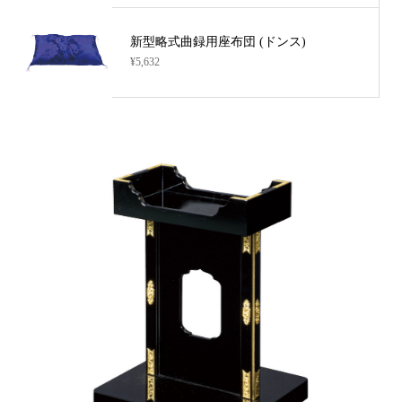
新型略式曲録用座布団 (ドンス)
¥5,632