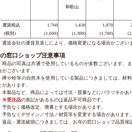
和歌山
運賃税込
1,760
1,430
1,870
(税別）
(1,600)
(1,300)
(1,700)
(2
・運送会社の運賃見直しにより、価格変更になる場合がござい
寺の窓口ショップ注意事項
・商品の写真は共通で使用しているものが多数ございます、ま
合がございます。
・欅や栓等の自然木を使用している製品につきましては、材料
とがあります。
・木製品など、商品によっては寸法・質量などにバラツキがあ
・
※受注品
の表記があるものは返品不可商品です。
・予告なく価格改定、廃番とする場合があります。
・予告なくデザイン／寸法／材質等を変更する場合があります
・返品・運送破損につきましては、お寺の窓口ショップ品質保