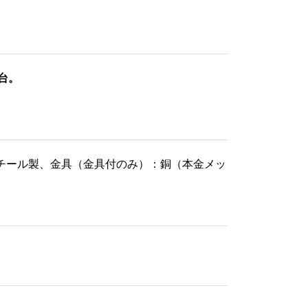
清爽麻作務衣《下衣のみ》近江
の麻100%（春・夏用）【上下別
売 男性用】
12,430
台。
、脚：スチール製、金具（金具付のみ）：銅（本金メッ