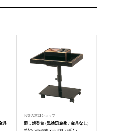
お寺の窓口ショップ
 金具
廻し焼香台 (黒塗渕金塗 / 金具なし)
希望小売価格 ¥26,400（税込）