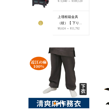
¥73,040 ～ ¥109,120
上壇框箱金具
（紋）【 下り...
¥8,624 ～ ¥11,792
1
2
3