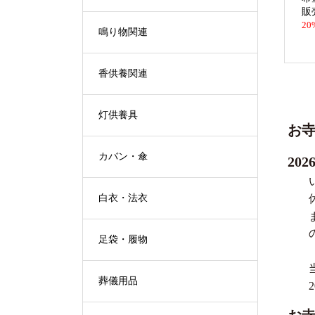
販
20
鳴り物関連
香供養関連
灯供養具
お
カバン・傘
20
白衣・法衣
足袋・履物
葬儀用品