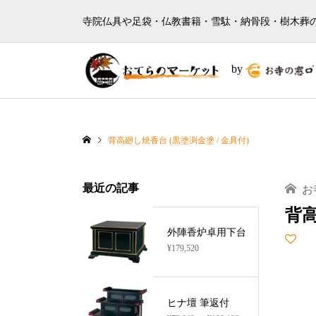
寺院仏具や足袋・仏教書籍・雪駄・納骨段・樹木葬
by
背高廻し焼香台 (黒塗渕金塗 / 金具付)
最近の記事
お
背高
外陣香炉卓用下台
¥179,520
ヒナ壇 筆返付