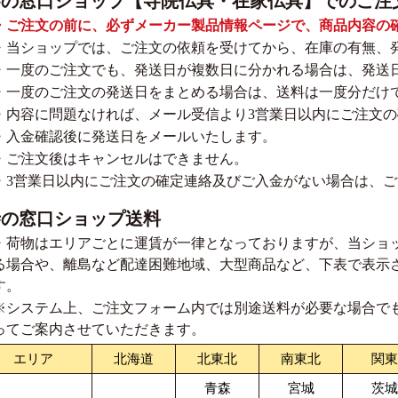
寺の窓口ショップ【寺院仏具・在家仏具】でのご注
・ご注文の前に、必ずメーカー製品情報ページで、商品内容の
・当ショップでは、ご注文の依頼を受けてから、在庫の有無、
・一度のご注文でも、発送日が複数日に分かれる場合は、発送
・一度のご注文の発送日をまとめる場合は、送料は一度分だけ
・内容に問題なければ、メール受信より3営業日以内にご注文
・入金確認後に発送日をメールいたします。
・ご注文後はキャンセルはできません。
・3営業日以内にご注文の確定連絡及びご入金がない場合は、
寺の窓口ショップ送料
・荷物はエリアごとに運賃が一律となっておりますが、当ショ
る場合や、離島など配達困難地域、大型商品など、下表で表示
す。
※システム上、ご注文フォーム内では別途送料が必要な場合で
ってご案内させていただきます。
エリア
北海道
北東北
南東北
関東
青森
宮城
茨城