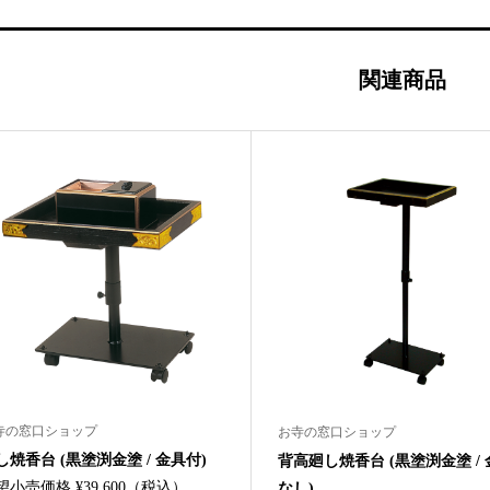
関連商品
寺の窓口ショップ
お寺の窓口ショップ
し焼香台 (黒塗渕金塗 / 金具付)
背高廻し焼香台 (黒塗渕金塗 /
望小売価格 ¥39,600（税込）
なし)