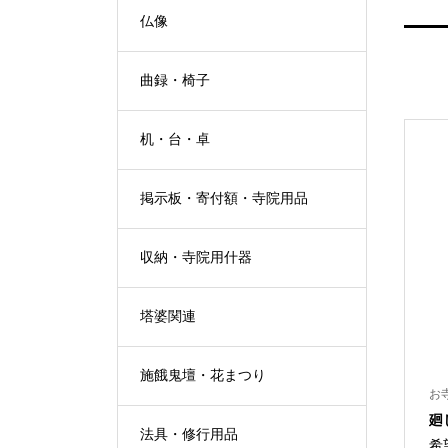
仏像
曲録・椅子
机・台・卓
掲示板・寄付額・寺院用品
収納・寺院用什器
塔婆関連
施餓鬼壇・花まつり
お
廻
法具・修行用品
希