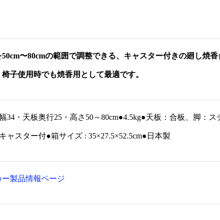
筒型塗香器 (1本入り)★
衣装箱
¥11,968 ～ ¥13,552
¥
50cm〜80cmの範囲で調整できる、キャスター付きの廻し焼香
、椅子使用時でも焼香用として最適です。
幅34・天板奥行25・高さ50～80cm●4.5kg●天板：合板
キャスター付●箱サイズ : 35×27.5×52.5cm●日本製
カー製品情報ページ