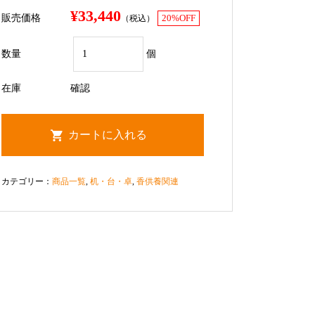
¥33,440
販売価格
（税込）
20%OFF
数量
個
在庫
確認
カテゴリー：
商品一覧
,
机・台・卓
,
香供養関連