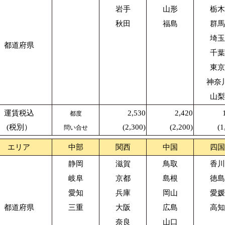
岩手
山形
栃木
秋田
福島
群馬
埼玉
都道府県
千葉
東京
神奈
山梨
運賃税込
2,530
2,420
都度
(税別）
(2,300)
(2,200)
(1
問い合せ
エリア
中部
関西
中国
四国
静岡
滋賀
鳥取
香川
岐阜
京都
島根
徳島
愛知
兵庫
岡山
愛媛
都道府県
三重
大阪
広島
高知
奈良
山口