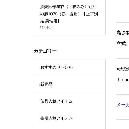
清爽麻作務衣《下衣のみ》近江
ルーツ型
の麻100%（春・夏用）【上下別
数量限定
¥13,552
売 男性用】
¥12,430
高さを
立式
カテゴリー
おすすめジャンル
●天板
キ）●
新商品
仏具人気アイテム
メー
書籍人気アイテム