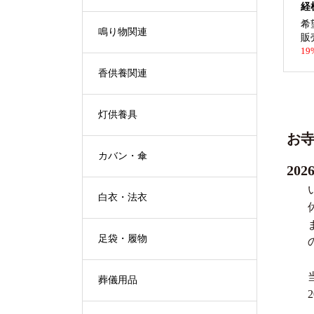
経
希
鳴り物関連
販
19
香供養関連
灯供養具
お
カバン・傘
20
白衣・法衣
足袋・履物
葬儀用品