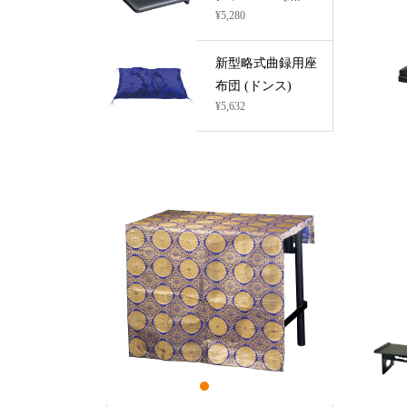
¥5,280
新型略式曲録用座
布団 (ドンス)
¥5,632
1
2
3