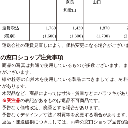
奈良
山口
和歌山
運賃税込
1,760
1,430
1,870
(税別）
(1,600)
(1,300)
(1,700)
(2
・運送会社の運賃見直しにより、価格変更になる場合がござい
寺の窓口ショップ注意事項
・商品の写真は共通で使用しているものが多数ございます、ま
合がございます。
・欅や栓等の自然木を使用している製品につきましては、材料
とがあります。
・木製品など、商品によっては寸法・質量などにバラツキがあ
・
※受注品
の表記があるものは返品不可商品です。
・予告なく価格改定、廃番とする場合があります。
・予告なくデザイン／寸法／材質等を変更する場合があります
・返品・運送破損につきましては、お寺の窓口ショップ品質保