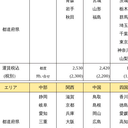
青森
宮城
茨城
岩手
山形
栃木
秋田
福島
群馬
埼玉
都道府県
千葉
東京
神奈
山梨
運賃税込
2,530
2,420
都度
(税別）
(2,300)
(2,200)
(1
問い合せ
エリア
中部
関西
中国
四国
静岡
滋賀
鳥取
香川
岐阜
京都
島根
徳島
愛知
兵庫
岡山
愛媛
都道府県
三重
大阪
広島
高知