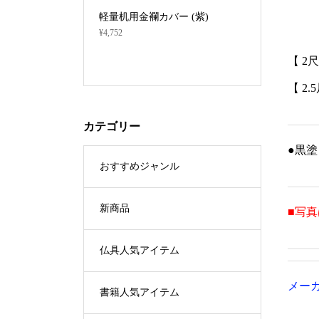
華瓶用・小)★数
軽量机用金襴カバー (紫)
新 半衿
¥4,752
織地・オ
用】（2
【 2尺
¥12,430 ～ 
【 2.
カテゴリー
●黒
おすすめジャンル
新商品
■写
仏具人気アイテム
メー
書籍人気アイテム