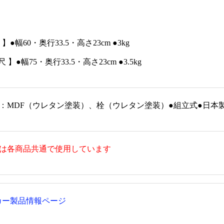
付 メリヤス肌着【筒袖・
小常花（1対） (華瓶用・小)★数
¥
ールシーズン・年間
量限定
¥14,080
枚入）
 】●幅60・奥行33.5・高さ23cm ●3kg
¥13,090
5尺 】●幅75・奥行33.5・高さ23cm ●3.5kg
塗：MDF（ウレタン塗装）、栓（ウレタン塗装）●組立式●日本
真は各商品共通で使用しています
カー製品情報ページ