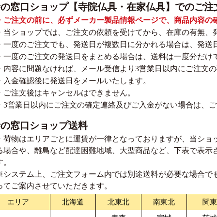
寺の窓口ショップ【寺院仏具・在家仏具】でのご注
・ご注文の前に、必ずメーカー製品情報ページで、商品内容の
・当ショップでは、ご注文の依頼を受けてから、在庫の有無、
・一度のご注文でも、発送日が複数日に分かれる場合は、発送
・一度のご注文の発送日をまとめる場合は、送料は一度分だけ
・内容に問題なければ、メール受信より3営業日以内にご注文
・入金確認後に発送日をメールいたします。
・ご注文後はキャンセルはできません。
・3営業日以内にご注文の確定連絡及びご入金がない場合は、
寺の窓口ショップ送料
・荷物はエリアごとに運賃が一律となっておりますが、当ショ
る場合や、離島など配達困難地域、大型商品など、下表で表示
す。
※システム上、ご注文フォーム内では別途送料が必要な場合で
ってご案内させていただきます。
エリア
北海道
北東北
南東北
関東