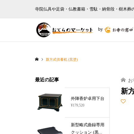
寺院仏具や足袋・仏教書籍・雪駄・納骨段・樹木葬
by
新方式供養机 (黒塗)
最近の記事
お
新方
外陣香炉卓用下台
¥179,520
新型略式曲録専用
クッション (黒...