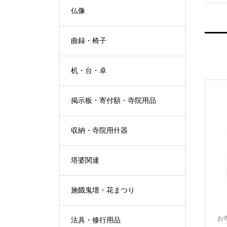
仏像
曲録・椅子
机・台・卓
掲示板・寄付額・寺院用品
収納・寺院用什器
塔婆関連
施餓鬼壇・花まつり
お
法具・修行用品